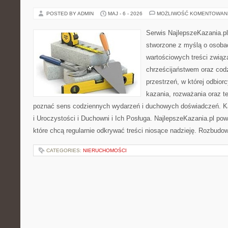
POSTED BY ADMIN
MAJ - 6 - 2026
MOŻLIWOŚĆ KOMENTOWAN
Serwis NajlepszeKazania.pl
stworzone z myślą o osobac
wartościowych treści związ
chrześcijaństwem oraz codz
przestrzeń, w której odbior
kazania, rozważania oraz t
poznać sens codziennych wydarzeń i duchowych doświadczeń. Kat
i Uroczystości i Duchowni i Ich Posługa. NajlepszeKazania.pl po
które chcą regularnie odkrywać treści niosące nadzieję. Rozbud
CATEGORIES:
NIERUCHOMOŚCI