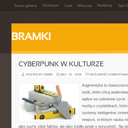
Archiwum
Redakcja
Strona główna
Ćwik
Mistrzów
Spis T
BRAMKI
CYBERPUNK W KULTURZE
POSTED BY ADMIN
MAJ - 20 - 2026
MOŻLIWOŚĆ KOMENTOWA
Augmentyka to nowoczesna 
osób, które chcą analizować
wpływ na codzienne życie. 
myślą o czytelnikach, którzy
systemy inteligentne zmien
miejsce, w którym nauka ni
jako suchy zbiór faktów, ale jako źródło pytań o przyszłość. Na 