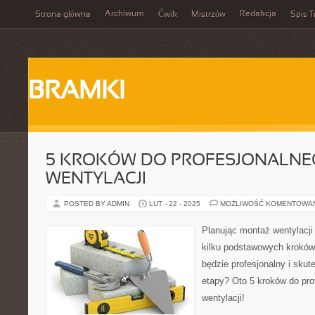
Archiwum
Redakcja
Strona główna
Ćwik
Mistrzów
Spis T
BRAMKI
5 KROKÓW DO PROFESJONALN
WENTYLACJI
POSTED BY ADMIN
LUT - 22 - 2025
MOŻLIWOŚĆ KOMENTOWA
Planując montaż wentylacji
kilku podstawowych kroków,
będzie profesjonalny i skut
etapy? Oto 5 kroków do pr
wentylacji!