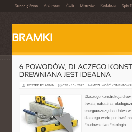
Archiwum
Redakcja
Strona główna
Ćwik
Mistrzów
Spis T
BRAMKI
6 POWODÓW, DLACZEGO KONST
DREWNIANA JEST IDEALNA
POSTED BY ADMIN
CZE - 15 - 2025
MOŻLIWOŚĆ KOMENTOWA
Dlaczego konstrukcja drewn
trwała, naturalna, ekologic
energooszczędna i łatwa w
dlaczego warto postawić n
#budownictwo #ekologia