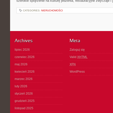
szerokie spojrzenie na kulturę jedzenia, restauracyjne zwyczaje i
CATEGORIES:
NIERUCHOMOŚCI
Archives
Meta
lipiec 2026
Zaloguj się
czerwiec 2026
Valid
XHTML
maj 2026
XFN
kwiecień 2026
WordPress
marzec 2026
luty 2026
styczeń 2026
grudzień 2025
listopad 2025