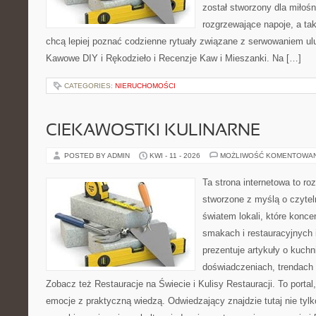
został stworzony dla miłoś
rozgrzewające napoje, a tak
chcą lepiej poznać codzienne rytuały związane z serwowaniem u
Kawowe DIY i Rękodzieło i Recenzje Kaw i Mieszanki. Na […]
CATEGORIES:
NIERUCHOMOŚCI
CIEKAWOSTKI KULINARNE
POSTED BY ADMIN
KWI - 11 - 2026
MOŻLIWOŚĆ KOMENTOWA
Ta strona internetowa to r
stworzone z myślą o czyte
światem lokali, które konce
smakach i restauracyjnych 
prezentuje artykuły o kuchn
doświadczeniach, trendach i
Zobacz też Restauracje na Świecie i Kulisy Restauracji. To portal,
emocje z praktyczną wiedzą. Odwiedzający znajdzie tutaj nie tylko