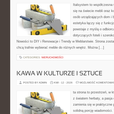
Italsystem to współczesna w
się na świecie mebli oraz 
osób urządzających dom i b
estetyka łączy się z funkcj
powstaje z myślą o odbiorca
dotyczących foteli i szerok
Nowości to DIY i Renowacje i Trendy w Meblarstwie. Strona zosta
chcą trafnie wybierać meble do różnych wnętrz. Można […]
CATEGORIES:
NIERUCHOMOŚCI
KAWA W KULTURZE I SZTUCE
POSTED BY ADMIN
KWI - 12 - 2026
MOŻLIWOŚĆ KOMENTOWA
ta strona to przestrzeń, w 
z światem herbaty, a pasj
zamienia się w praktyczne p
solidną porcję wiadomości. 