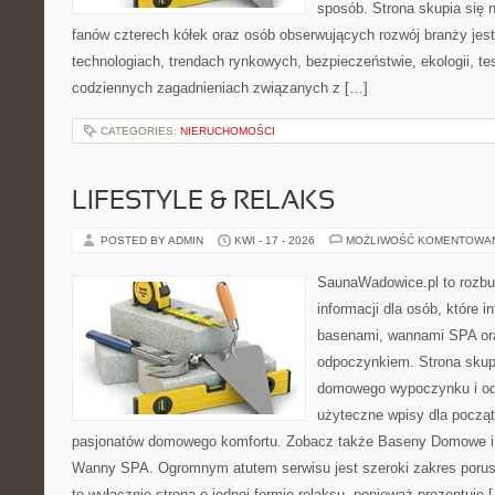
sposób. Strona skupia się 
fanów czterech kółek oraz osób obserwujących rozwój branży jes
technologiach, trendach rynkowych, bezpieczeństwie, ekologii, t
codziennych zagadnieniach związanych z […]
CATEGORIES:
NIERUCHOMOŚCI
LIFESTYLE & RELAKS
POSTED BY ADMIN
KWI - 17 - 2026
MOŻLIWOŚĆ KOMENTOWA
SaunaWadowice.pl to roz
informacji dla osób, które i
basenami, wannami SPA or
odpoczynkiem. Strona skup
domowego wypoczynku i od
użyteczne wpisy dla począt
pasjonatów domowego komfortu. Zobacz także Baseny Domowe i 
Wanny SPA. Ogromnym atutem serwisu jest szeroki zakres porus
to wyłącznie strona o jednej formie relaksu, ponieważ prezentuje 