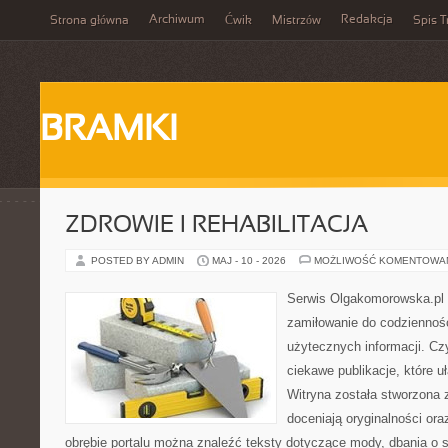
Archiwum
Redakcja
Strona główna
Ćwik
Mistrzów
Spis T
BRAMKI
ZDROWIE I REHABILITACJA
POSTED BY ADMIN
MAJ - 10 - 2026
MOŻLIWOŚĆ KOMENTOWA
Serwis Olgakomorowska.pl t
zamiłowanie do codzienności
użytecznych informacji. Cz
ciekawe publikacje, które uł
Witryna została stworzona 
doceniają oryginalności ora
obrębie portalu można znaleźć teksty dotyczące mody, dbania o si