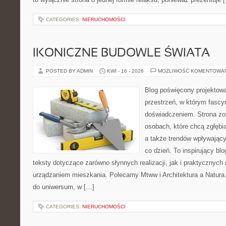
CATEGORIES:
NIERUCHOMOŚCI
IKONICZNE BUDOWLE ŚWIATA
POSTED BY ADMIN
KWI - 16 - 2026
MOŻLIWOŚĆ KOMENTOWA
Blog poświęcony projektowa
przestrzeń, w którym fascy
doświadczeniem. Strona zo
osobach, które chcą zgłębiać
a także trendów wpływając
co dzień. To inspirujący b
teksty dotyczące zarówno słynnych realizacji, jak i praktycznyc
urządzaniem mieszkania. Polecamy Mtww i Architektura a Natura. N
do uniwersum, w […]
CATEGORIES:
NIERUCHOMOŚCI