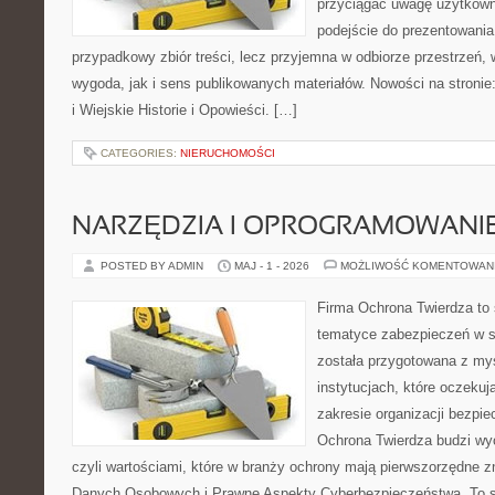
przyciągać uwagę użytkowni
podejście do prezentowania 
przypadkowy zbiór treści, lecz przyjemna w odbiorze przestrzeń,
wygoda, jak i sens publikowanych materiałów. Nowości na stronie
i Wiejskie Historie i Opowieści. […]
CATEGORIES:
NIERUCHOMOŚCI
NARZĘDZIA I OPROGRAMOWANI
POSTED BY ADMIN
MAJ - 1 - 2026
MOŻLIWOŚĆ KOMENTOWAN
Firma Ochrona Twierdza to s
tematyce zabezpieczeń w s
została przygotowana z myś
instytucjach, które oczekuj
zakresie organizacji bezp
Ochrona Twierdza budzi wyo
czyli wartościami, które w branży ochrony mają pierwszorzędne 
Danych Osobowych i Prawne Aspekty Cyberbezpieczeństwa. To s