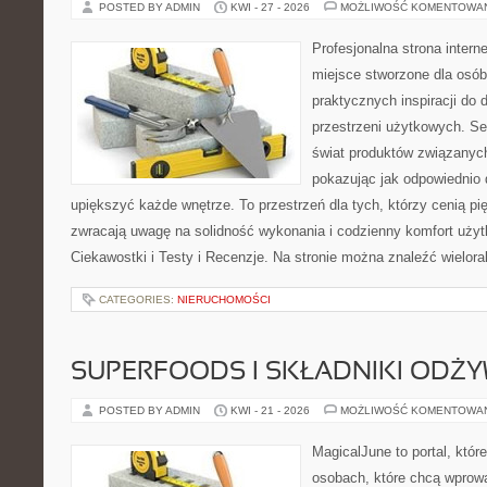
POSTED BY ADMIN
KWI - 27 - 2026
MOŻLIWOŚĆ KOMENTOWA
Profesjonalna strona inter
miejsce stworzone dla osób
praktycznych inspiracji do 
przestrzeni użytkowych. Se
świat produktów związanych
pokazując jak odpowiednio 
upiększyć każde wnętrze. To przestrzeń dla tych, którzy cenią pi
zwracają uwagę na solidność wykonania i codzienny komfort użytk
Ciekawostki i Testy i Recenzje. Na stronie można znaleźć wielora
CATEGORIES:
NIERUCHOMOŚCI
SUPERFOODS I SKŁADNIKI ODŻ
POSTED BY ADMIN
KWI - 21 - 2026
MOŻLIWOŚĆ KOMENTOWA
MagicalJune to portal, któr
osobach, które chcą wprowa