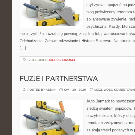
styl życia i spojrzeć na je
blog poświęcony tematom t
zbilansowane żywienie, ruc
psychiczna. Każdy, kto szu
lepiej, żyć lżej i czuć się pewniej, znajdzie tutaj wartościowe treś
Odchudzanie, Zdrowe odżywianie i Historie Sukcesu. Na stronie p
[…]
CATEGORIES:
NIERUCHOMOŚCI
FUZJE I PARTNERSTWA
POSTED BY ADMIN
KWI - 20 - 2026
MOŻLIWOŚĆ KOMENTOWA
Auto Jarmark to nowoczesna
śledzą światem pojazdów. 
o czytelnikach, którzy chc
tematach związanych z mot
szukają treści podanych w 