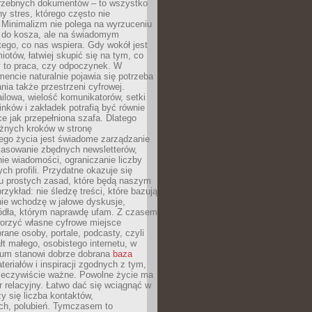
trzebnych dokumentów – to wszystko
hy stres, którego często nie
Minimalizm nie polega na wyrzuceniu
 do kosza, ale na świadomym
tego, co nas wspiera. Gdy wokół jest
iotów, łatwiej skupić się na tym, co
y to praca, czy odpoczynek. W
ncie naturalnie pojawia się potrzeba
ia także przestrzeni cyfrowej.
lowa, wielość komunikatorów, setki
inków i zakładek potrafią być równie
ce jak przepełniona szafa. Dlatego
żnych kroków w stronę
ego życia jest świadome zarządzanie
kasowanie zbędnych newsletterów,
ie wiadomości, ograniczanie liczby
h profili. Przydatne okazuje się
ku prostych zasad, które będą naszym
przykład: nie śledzę treści, które bazują
nie wchodzę w jałowe dyskusje,
ódła, którym naprawdę ufam. Z czasem
rzyć własne cyfrowe miejsce
rane osoby, portale, podcasty, czyli
łt małego, osobistego internetu, w
rum stanowi dobrze dobrana
baza
eriałów i inspiracji zgodnych z tym,
rzeczywiście ważne. Powolne życie ma
 relacyjny. Łatwo dać się wciągnąć w
czy się liczba kontaktów,
ch, polubień. Tymczasem to