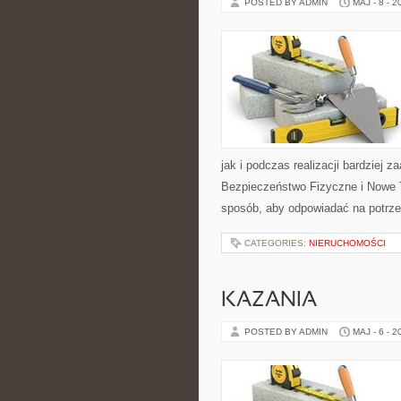
POSTED BY ADMIN
MAJ - 8 - 2
jak i podczas realizacji bardziej 
Bezpieczeństwo Fizyczne i Nowe T
sposób, aby odpowiadać na potrze
CATEGORIES:
NIERUCHOMOŚCI
KAZANIA
POSTED BY ADMIN
MAJ - 6 - 2