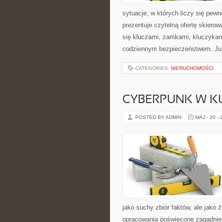
sytuacje, w których liczy się pew
prezentuje czytelną ofertę skiero
się kluczami, zamkami, kluczyka
codziennym bezpieczeństwem. Ju
CATEGORIES:
NIERUCHOMOŚCI
CYBERPUNK W K
POSTED BY ADMIN
MAJ - 20 -
jako suchy zbiór faktów, ale jako 
opracowania poświęcone zagadnien