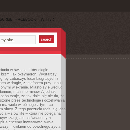
SCRIBE
FACEBOOK
TWITTER
iania w świecie, który ciągle
, brzmi jak oksymoron. Wystarczy
cę, by zobaczyć ludzi biegnących z
sca w drugie, z telefonem przy uchu i
onymi w ekranie. Miasto żyje według
omień, maili i terminów. A jednak
osób czuje, że tak dalej się nie da, że
zone przez technologie i oczekiwania
e ma wiele wspólnego z tym, co
 służy. Z tego poczucia rodzi się idea
cia – slow life – która nie polega na
cywilizacji, ale na świadomym
 gdzie chcemy inwestować swoją
erwszym krokiem do powolnego życia