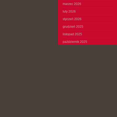
marzec 2026
luty 2026
styczeń 2026
grudzień 2025
listopad 2025
październik 2025
wrzesień 2025
sierpień 2025
lipiec 2025
czerwiec 2025
maj 2025
kwiecień 2025
marzec 2025
luty 2025