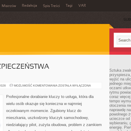
Redakcja
Tagi
VAR
Mistrzów
Spis Treści
SUB
ZPIECZEŃSTWA
Sztuka zwaln
przyspiesza
wyjść na uli
jednego miej
PRZYSZŁOŚĆ
 2026
MOŻLIWOŚĆ KOMENTOWANIA
ZOSTAŁA WYŁĄCZONA
oczami utkwi
BEZPIECZEŃSTWA
SAMOCHODÓW
rytmu powiad
Profesjonalne dorabianie kluczy to usługa, która dla
coraz więcej 
tempo wymus
wielu osób okazuje się konieczna w najmniej
otoczenia ni
naprawdę nam
oczekiwanym momencie. Zgubiony klucz do
powolnego ży
mieszkania, uszkodzony kluczyk samochodowy,
ucieczce od 
wybieraniu,
niedziałający pilot, zużyta obudowa, problem z zamkiem
energię. Pi