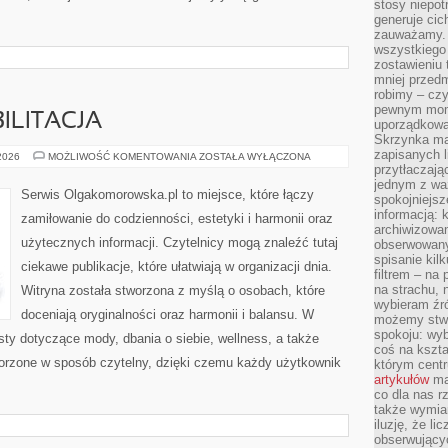
stosy niepo
generuje cic
zauważamy. 
wszystkiego
zostawieniu 
mniej przedm
robimy – cz
pewnym mome
ILITACJA
uporządkowan
Skrzynka mai
zapisanych l
ZDROWIE
 2026
MOŻLIWOŚĆ KOMENTOWANIA
ZOSTAŁA WYŁĄCZONA
I
przytłaczają
REHABILITACJA
jednym z wa
Serwis Olgakomorowska.pl to miejsce, które łączy
spokojniejsz
informacją: 
zamiłowanie do codzienności, estetyki i harmonii oraz
archiwizowan
użytecznych informacji. Czytelnicy mogą znaleźć tutaj
obserwowanyc
spisanie kil
ciekawe publikacje, które ułatwiają w organizacji dnia.
filtrem – na 
na strachu, 
Witryna została stworzona z myślą o osobach, które
wybieram źr
doceniają oryginalności oraz harmonii i balansu. W
możemy stwo
spokoju: wyb
sty dotyczące mody, dbania o siebie, wellness, a także
coś na kszta
tworzone w sposób czytelny, dzięki czemu każdy użytkownik
którym cent
artykułów
mat
co dla nas 
także wymiar
iluzję, że li
obserwujący