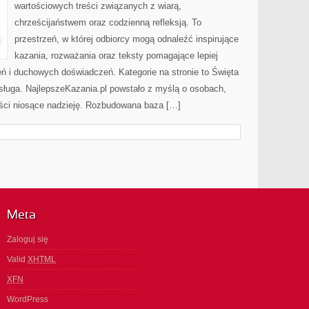
wartościowych treści związanych z wiarą,
chrześcijaństwem oraz codzienną refleksją. To
przestrzeń, w której odbiorcy mogą odnaleźć inspirujące
kazania, rozważania oraz teksty pomagające lepiej
 i duchowych doświadczeń. Kategorie na stronie to Święta
osługa. NajlepszeKazania.pl powstało z myślą o osobach,
reści niosące nadzieję. Rozbudowana baza […]
Meta
Zaloguj się
Valid
XHTML
XFN
WordPress