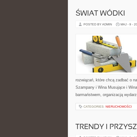
ŚWIAT WÓDKI
POSTED BY ADMIN
MAJ - 9 - 2
rozwiązań, które chcą zadbać o n
Szampany i Wina Musujące i Wina 
barmaństwem, organizacją wydarze
CATEGORIES:
NIERUCHOMOŚCI
TRENDY I PRZYS