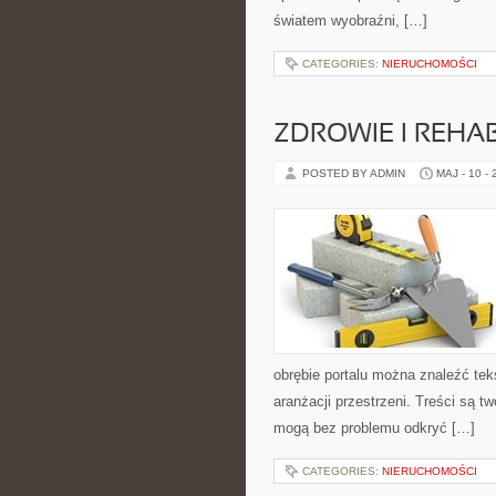
światem wyobraźni, […]
CATEGORIES:
NIERUCHOMOŚCI
ZDROWIE I REHAB
POSTED BY ADMIN
MAJ - 10 -
obrębie portalu można znaleźć tek
aranżacji przestrzeni. Treści są 
mogą bez problemu odkryć […]
CATEGORIES:
NIERUCHOMOŚCI