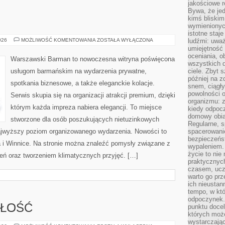
jakościowe re
Bywa, że je
kimś bliskim
wymienionyc
istotne staj
ŚWIAT
026
MOŻLIWOŚĆ KOMENTOWANIA
ZOSTAŁA WYŁĄCZONA
ludźmi: uwa
WÓDKI
umiejętność
oceniania, o
Warszawski Barman to nowoczesna witryna poświęcona
wszystkich 
usługom barmańskim na wydarzenia prywatne,
ciele. Zbyt 
później na z
spotkania biznesowe, a także eleganckie kolacje.
snem, ciągł
powolności 
Serwis skupia się na organizacji atrakcji premium, dzięki
organizmu: z
którym każda impreza nabiera elegancji. To miejsce
kiedy odpocz
domowy obia
stworzone dla osób poszukujących nietuzinkowych
Regularne, s
ajwyższy poziom organizowanego wydarzenia. Nowości to
spacerowanie
bezpieczeńst
i Winnice. Na stronie można znaleźć pomysły związane z
wypaleniem.
życie to nie
ń oraz tworzeniem klimatycznych przyjęć. […]
praktycznych
czasem, ucz
warto go pr
ich nieustan
tempo, w któ
odpoczynek. 
punktu docel
ZŁOŚĆ
których może
wystarczają