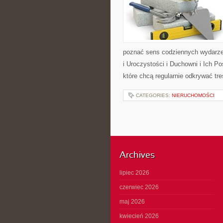
poznać sens codziennych wydarzeń
i Uroczystości i Duchowni i Ich P
które chcą regularnie odkrywać t
CATEGORIES:
NIERUCHOMOŚCI
Archives
lipiec 2026
czerwiec 2026
maj 2026
kwiecień 2026