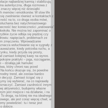
lacje najbardziej karmią i stabilizują.
dna autentyczna, długa rozmowa z
 znaczy więcej niż dziesiątki
h memów i emotikonów. W slow life
e się zwolnienie również w kontaktach z
żność na to, co druga osoba mówi,
 słuchania bez natychmiastowego
becność bez konieczności „uratowania”
dookoła. Nie można też zapominać o
szybkie życie odbija się prędzej czy
drowiu: napięciach, problemach ze
ym zmęczeniu. Wprowadzanie
oznacza wsłuchiwanie się w sygnały z
auważanie, kiedy potrzeba ruchu, a
ynku, kiedy przyda się prosty,
d zamiast kolejnej kawy na wynos.
pokojne praktyki – joga, rozciąganie,
 – działają jak hamulec
wa, który chroni nas przed
 Na końcu okazuje się, że powolne
 modny trend, ale zestaw bardzo
 decyzji. Zamiast ścigać się z
ymy się wybierać, na co naprawdę
zeznaczyć. Zamiast zazdrościć innym
nej aktywności, budujemy własne
rym jest miejsce i na działanie, i na
To droga, na której nie ma idealnego
owego, ale jest coraz więcej chwil, w
my powiedzieć: tu i teraz jest
co dobrze.