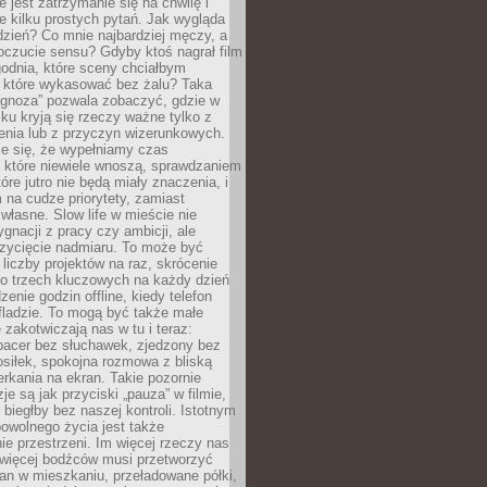
e jest zatrzymanie się na chwilę i
e kilku prostych pytań. Jak wygląda
zień? Co mnie najbardziej męczy, a
oczucie sensu? Gdyby ktoś nagrał film
odnia, które sceny chciałbym
 które wykasować bez żalu? Taka
agnoza” pozwala zobaczyć, gdzie w
ku kryją się rzeczy ważne tylko z
enia lub z przyczyn wizerunkowych.
je się, że wypełniamy czas
 które niewiele wnoszą, sprawdzaniem
tóre jutro nie będą miały znaczenia, i
na cudze priorytety, zamiast
własne. Slow life w mieście nie
gnacji z pracy czy ambicji, ale
zycięcie nadmiaru. To może być
 liczby projektów na raz, skrócenie
do trzech kluczowych na każdy dzień
enie godzin offline, kiedy telefon
fladzie. To mogą być także małe
e zakotwiczają nas w tu i teraz:
pacer bez słuchawek, zjedzony bez
siłek, spokojna rozmowa z bliską
rkania na ekran. Takie pozornie
je są jak przyciski „pauza” w filmie,
j biegłby bez naszej kontroli. Istotnym
owolnego życia jest także
e przestrzeni. Im więcej rzeczy nas
 więcej bodźców musi przetworzyć
an w mieszkaniu, przeładowane półki,