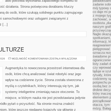
albo potrzeba wykonania zapasowego kompletu to
paradoksalni
zadanie sobi
ność działania. Strona poświęcona dorabianiu kluczy
mój typowy d
co daje mi p
waną do osób, które szukają solidnego punktu zajmującego
z mojego tyg
mi samochodowymi oraz usługami związanymi z
zachować, a
osobista „di
ż […]
naszym grafi
przyzwyczaj
Nagle okazu
spotkaniami,
informacji, k
reagowaniem 
pielęgnować 
ULTURZE
oznacza rezy
świadome pr
CYBERPUNK
 2026
MOŻLIWOŚĆ KOMENTOWANIA
ZOSTAŁA WYŁĄCZONA
ograniczenie
W
listy zadań 
KULTURZE
czy wprowadz
Augmentyka to nowoczesna przestrzeń internetowa dla
ląduje w szu
osób, które chcą analizować świat robotyki oraz jego
rytuały, któr
codzienny s
wpływ na codzienne życie. Strona została stworzona z
pośpiechu po
myślą o czytelnikach, którzy interesują się tym, jak
osobą bez ze
drobne decyz
systemy inteligentne zmieniają nasze otoczenie. To
który inacze
elementem p
miejsce, w którym nauka nie jest przedstawiana jedynie
porządkowani
źródło pytań o przyszłość. Na stronie można znaleźć
otacza, tym
mózg. Bałag
iom, które jeszcze niedawno kojarzyły się głównie z