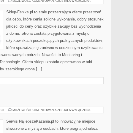
TRENDY
026
MOŻLIWOŚĆ KOMENTOWANIA
ZOSTAŁA WYŁĄCZONA
I
PRZYSZŁOŚĆ
Sklep-Feniks.pl to stale poszerzająca ofertę przestrzeń
dla osób, które cenią solidne wykonanie, dobry stosunek
jakości do ceny oraz szybkie zakupy bez wychodzenia
z domu. Strona została przygotowana z myślą o
użytkownikach poszukujących praktycznych produktów,
które sprawdzą się zarówno w codziennym użytkowaniu,
zaawansowanych potrzeb. Nowości to Monitoring i
echnologie. Oferta sklepu została opracowana w taki
by szerokiego grona […]
KAZANIA
026
MOŻLIWOŚĆ KOMENTOWANIA
ZOSTAŁA WYŁĄCZONA
Serwis NajlepszeKazania.pl to innowacyjne miejsce
stworzone z myślą o osobach, które pragną odnaleźć