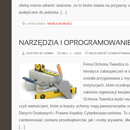
ofertą można odnieść wrażenie, że to bistro stawia na przyjazny 
podejściem do jedzenia. […]
CATEGORIES:
NIERUCHOMOŚCI
NARZĘDZIA I OPROGRAMOWANI
POSTED BY ADMIN
MAJ - 1 - 2026
MOŻLIWOŚĆ KOMENTOWAN
Firma Ochrona Twierdza to s
tematyce zabezpieczeń w s
została przygotowana z myś
instytucjach, które oczekuj
zakresie organizacji bezp
Ochrona Twierdza budzi wyo
czyli wartościami, które w branży ochrony mają pierwszorzędne 
Danych Osobowych i Prawne Aspekty Cyberbezpieczeństwa. To s
zainteresować zarówno przedsiębiorców, jak i osoby prywatne, dl
[…]