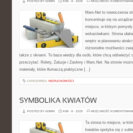
POSTED BY ADMIN
KWI - 9 - 2026
MOŻLIWOŚĆ KOMENTOWAN
Mars-Net to nowoczesna str
koncentruje się na urządza
miejsce, w którym pomysły
wskazówkami. Strona ułatw
wnętrz w planowaniu atrakc
różnorodne możliwości zwi
także z oknami. To baza wiedzy dla osób, które chcą odświeżyć
przeczytać: Rolety, Żaluzje i Zasłony i Mars.Net. Na stronie moż
materiały, które tłumaczą praktyczne […]
CATEGORIES:
NIERUCHOMOŚCI
SYMBOLIKA KWIATÓW
POSTED BY ADMIN
KWI - 8 - 2026
MOŻLIWOŚĆ KOMENTOWAN
Ta strona to miejsce, w kt
kwiatów spotyka się z subt