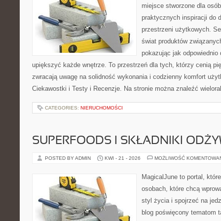
miejsce stworzone dla osób
praktycznych inspiracji do 
przestrzeni użytkowych. Se
świat produktów związanych
pokazując jak odpowiednio 
upiększyć każde wnętrze. To przestrzeń dla tych, którzy cenią pi
zwracają uwagę na solidność wykonania i codzienny komfort użytk
Ciekawostki i Testy i Recenzje. Na stronie można znaleźć wielora
CATEGORIES:
NIERUCHOMOŚCI
SUPERFOODS I SKŁADNIKI ODŻ
POSTED BY ADMIN
KWI - 21 - 2026
MOŻLIWOŚĆ KOMENTOWA
MagicalJune to portal, któr
osobach, które chcą wprowa
styl życia i spojrzeć na je
blog poświęcony tematom t