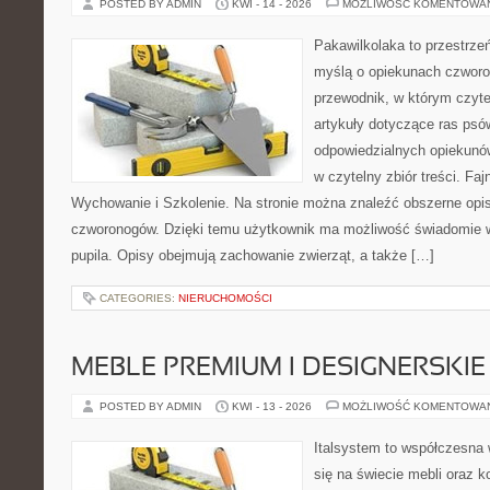
POSTED BY ADMIN
KWI - 14 - 2026
MOŻLIWOŚĆ KOMENTOWA
Pakawilkolaka to przestrzeń
myślą o opiekunach czwor
przewodnik, w którym czyte
artykuły dotyczące ras psó
odpowiedzialnych opiekunów
w czytelny zbiór treści. Fa
Wychowanie i Szkolenie. Na stronie można znaleźć obszerne opi
czworonogów. Dzięki temu użytkownik ma możliwość świadomie 
pupila. Opisy obejmują zachowanie zwierząt, a także […]
CATEGORIES:
NIERUCHOMOŚCI
MEBLE PREMIUM I DESIGNERSKIE
POSTED BY ADMIN
KWI - 13 - 2026
MOŻLIWOŚĆ KOMENTOWA
Italsystem to współczesna w
się na świecie mebli oraz 