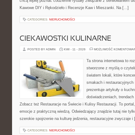
chcą lepiej poznać codzienne rytuały związane z serwowaniem u
Kawowe DIY i Rękodzieło i Recenzje Kaw i Mieszanki. Na […]
CATEGORIES:
NIERUCHOMOŚCI
CIEKAWOSTKI KULINARNE
POSTED BY ADMIN
KWI - 11 - 2026
MOŻLIWOŚĆ KOMENTOWA
Ta strona internetowa to r
stworzone z myślą o czyte
światem lokali, które konce
smakach i restauracyjnych 
prezentuje artykuły o kuchn
doświadczeniach, trendach i
Zobacz też Restauracje na Świecie i Kulisy Restauracji. To portal,
emocje z praktyczną wiedzą. Odwiedzający znajdzie tutaj nie tylko
szerokie spojrzenie na kulturę jedzenia, restauracyjne zwyczaje i
CATEGORIES:
NIERUCHOMOŚCI