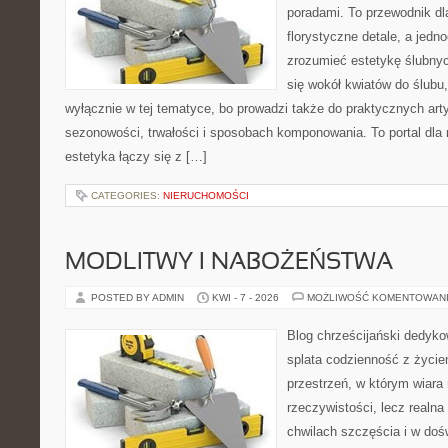
poradami. To przewodnik dl
florystyczne detale, a jedn
zrozumieć estetykę ślubnyc
się wokół kwiatów do ślubu,
wyłącznie w tej tematyce, bo prowadzi także do praktycznych arty
sezonowości, trwałości i sposobach komponowania. To portal dla m
estetyka łączy się z […]
CATEGORIES:
NIERUCHOMOŚCI
MODLITWY I NABOŻEŃSTWA
POSTED BY ADMIN
KWI - 7 - 2026
MOŻLIWOŚĆ KOMENTOWAN
Blog chrześcijański dedykow
splata codzienność z życi
przestrzeń, w którym wiara 
rzeczywistości, lecz realn
chwilach szczęścia i w doś