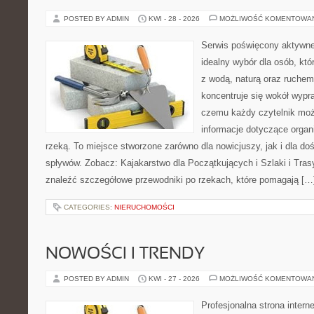
POSTED BY ADMIN
KWI - 28 - 2026
MOŻLIWOŚĆ KOMENTOWA
Serwis poświęcony aktywn
idealny wybór dla osób, któ
z wodą, naturą oraz ruchem
koncentruje się wokół wypr
czemu każdy czytelnik moż
informacje dotyczące organ
rzeką. To miejsce stworzone zarówno dla nowicjuszy, jak i dla 
spływów. Zobacz: Kajakarstwo dla Początkujących i Szlaki i Tra
znaleźć szczegółowe przewodniki po rzekach, które pomagają […
CATEGORIES:
NIERUCHOMOŚCI
NOWOŚCI I TRENDY
POSTED BY ADMIN
KWI - 27 - 2026
MOŻLIWOŚĆ KOMENTOWA
Profesjonalna strona inter