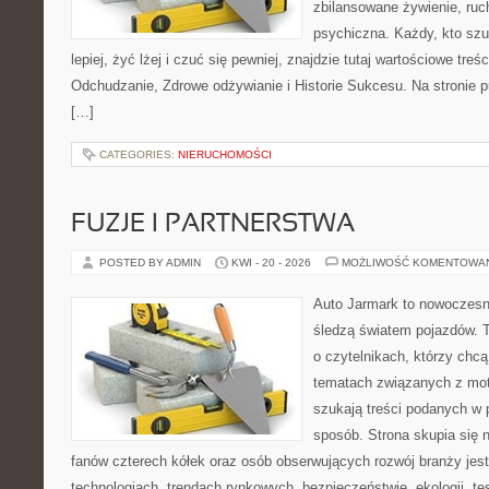
zbilansowane żywienie, ruc
psychiczna. Każdy, kto szu
lepiej, żyć lżej i czuć się pewniej, znajdzie tutaj wartościowe treś
Odchudzanie, Zdrowe odżywianie i Historie Sukcesu. Na stronie p
[…]
CATEGORIES:
NIERUCHOMOŚCI
FUZJE I PARTNERSTWA
POSTED BY ADMIN
KWI - 20 - 2026
MOŻLIWOŚĆ KOMENTOWA
Auto Jarmark to nowoczesna
śledzą światem pojazdów. 
o czytelnikach, którzy chc
tematach związanych z mot
szukają treści podanych w 
sposób. Strona skupia się 
fanów czterech kółek oraz osób obserwujących rozwój branży jes
technologiach, trendach rynkowych, bezpieczeństwie, ekologii, t