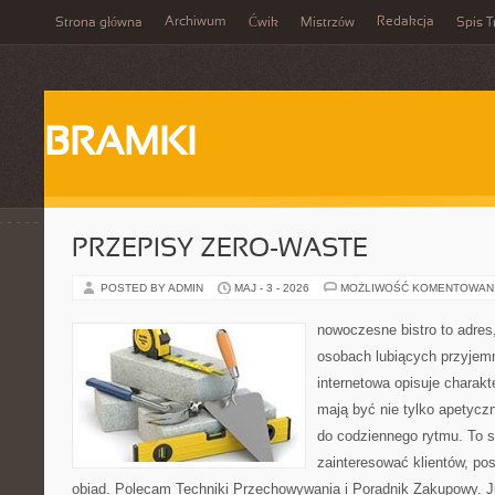
Archiwum
Redakcja
Strona główna
Ćwik
Mistrzów
Spis T
BRAMKI
PRZEPISY ZERO-WASTE
POSTED BY ADMIN
MAJ - 3 - 2026
MOŻLIWOŚĆ KOMENTOWAN
nowoczesne bistro to adres
osobach lubiących przyjem
internetowa opisuje charakte
mają być nie tylko apetycz
do codziennego rytmu. To s
zainteresować klientów, po
obiad. Polecam Techniki Przechowywania i Poradnik Zakupowy. J