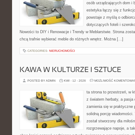
osób urządzających dom i b
estetyka łączy się z funkcj
powstaje z myślą o odbiorca
dotyczących foteli i szerok
Nowości to DIY i Renowacje i Trendy w Meblarstwie. Strona zosta
chcą trafnie wybierać meble do różnych wnętrz. Można […]
CATEGORIES:
NIERUCHOMOŚCI
KAWA W KULTURZE I SZTUCE
POSTED BY ADMIN
KWI - 12 - 2026
MOŻLIWOŚĆ KOMENTOWA
ta strona to przestrzeń, w 
z światem herbaty, a pasj
zamienia się w praktyczne p
solidną porcję wiadomości. 
został stworzony dla miłoś
rozgrzewające napoje, a tak