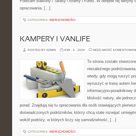
Polecam Balkony i Tarasy i Bramy i Furtki. W obrębie tej witryny 
opracowania, […]
CATEGORIES:
NIERUCHOMOŚCI
KAMPERY I VANLIFE
POSTED BY ADMIN
KWI - 4 - 2026
MOŻLIWOŚĆ KOMENTOWAN
To strona zostało stworzon
niezależnego podróżowania,
wtedy, gdy mogą ruszyć prz
wyruszyć w trasę autem k
informacyjno-poradnikowy dl
bliskość natury, ale jednoc
porad. Znajdują się tu opracowania dla osób stawiających pierwsze
doświadczonych podróżników, którzy chcą stale rozwijać umiejętn
wokół podróży, w których liczy się samodzielność, […]
CATEGORIES:
NIERUCHOMOŚCI