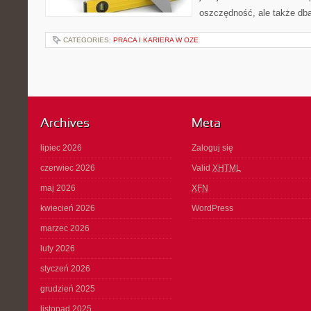
oszczędność, ale także dba
CATEGORIES:
PRACA I KARIERA W OZE
Archives
Meta
lipiec 2026
Zaloguj się
czerwiec 2026
Valid
XHTML
maj 2026
XFN
kwiecień 2026
WordPress
marzec 2026
luty 2026
styczeń 2026
grudzień 2025
listopad 2025