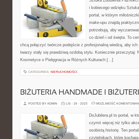
Sztuka Zdobienia Paznokci
i kobiecego wdzięku Sztuka
portal, w którym miłośniczki
make-upu znajdą praktyczn
potrzebują, aby wyczarować
co dzień i od święta. To ce
chcą połączyć twórcze podejście z profesjonalną wiedzą, aby ich
twarzy stały się prawdziwą ozdobą stylu. Koniecznie przeczytaj
Kosmetyce o Pielęgnacja w Różnych Kulturach […]
CATEGORIES:
NIERUCHOMOŚCI
BIŻUTERIA HANDMADE I BIŻUTER
POSTED BY ADMIN
LIS - 26 - 2025
MOŻLIWOŚĆ KOMENTOWAN
DoJubilera.pl to portal, w k
czymś więcej niż tylko akc
osobistą historię. Ten porta
czytelnikach, które kochają 