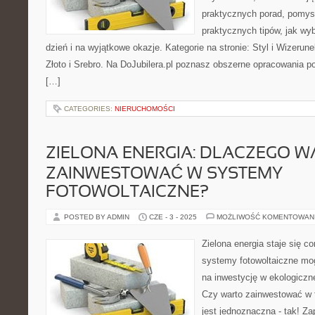
praktycznych porad, pomysł
praktycznych tipów, jak wyb
dzień i na wyjątkowe okazje. Kategorie na stronie: Styl i Wizeru
Złoto i Srebro. Na DoJubilera.pl poznasz obszerne opracowani
[…]
CATEGORIES:
NIERUCHOMOŚCI
ZIELONA ENERGIA: DLACZEGO 
ZAINWESTOWAĆ W SYSTEMY
FOTOWOLTAICZNE?
POSTED BY ADMIN
CZE - 3 - 2025
MOŻLIWOŚĆ KOMENTOWAN
Zielona energia staje się co
systemy fotowoltaiczne m
na inwestycję w ekologiczne
Czy warto zainwestować w 
jest jednoznaczna - tak! Za