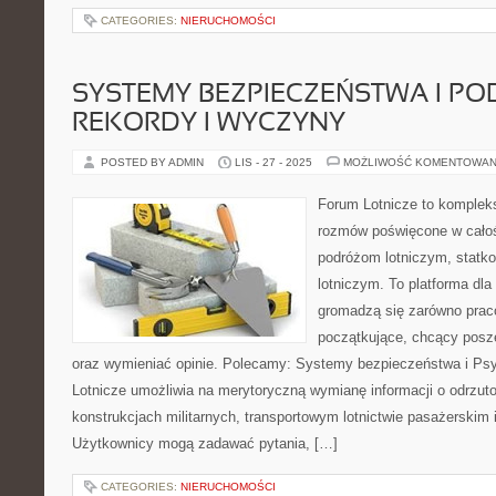
CATEGORIES:
NIERUCHOMOŚCI
SYSTEMY BEZPIECZEŃSTWA I PO
REKORDY I WYCZYNY
POSTED BY ADMIN
LIS - 27 - 2025
MOŻLIWOŚĆ KOMENTOWAN
Forum Lotnicze to komplek
rozmów poświęcone w całoś
podróżom lotniczym, statk
lotniczym. To platforma dla
gromadzą się zarówno praco
początkujące, chcący posze
oraz wymieniać opinie. Polecamy: Systemy bezpieczeństwa i Psy
Lotnicze umożliwia na merytoryczną wymianę informacji o odrzut
konstrukcjach militarnych, transportowym lotnictwie pasażerskim i
Użytkownicy mogą zadawać pytania, […]
CATEGORIES:
NIERUCHOMOŚCI