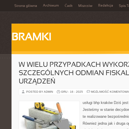
Archiwum
Redakcja
Strona główna
Ćwik
Mistrzów
Spis T
BRAMKI
W WIELU PRZYPADKACH WYKOR
SZCZEGÓLNYCH ODMIAN FISKA
URZĄDZEŃ
POSTED BY ADMIN
GRU - 16 - 2025
MOŻLIWOŚĆ KOMENTOWA
usługi bhp kraków Dziś jest
Jesteśmy w stanie decydow
te realizowane bezpośrednio
Również jedna jak i druga 