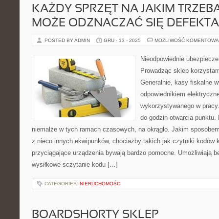
KAŻDY SPRZĘT NA JAKIM TRZE
MOŻE ODZNACZAĆ SIĘ DEFEKTA
POSTED BY ADMIN
GRU - 13 - 2025
MOŻLIWOŚĆ KOMENTOWA
Nieodpowiednie ubezpiecze
Prowadząc sklep korzystam
Generalnie, kasy fiskalne 
odpowiednikiem elektryczn
wykorzystywanego w pracy. 
do godzin otwarcia punktu. 
niemalże w tych ramach czasowych, na okrągło. Jakim sposobem 
z nieco innych ekwipunków, chociażby takich jak czytniki kodów
przyciągające urządzenia bywają bardzo pomocne. Umożliwiają b
wysiłkowe sczytanie kodu […]
CATEGORIES:
NIERUCHOMOŚCI
BOARDSHORTY SKLEP