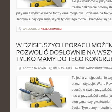
ale jak wiadomo w przypad
trzeba całkowicie przemyś
przyjmują wybitnie różne formy oraz mogą być udzielane na fakty
Jednym z najpopularniejszych typów tego rodzaju kredytów są na
CATEGORIES:
NIERUCHOMOŚCI
W DZISIEJSZYCH PORACH MOŻEM
POZWOLIĆ DOSŁOWNIE NA WSZY
TYLKO MAMY DO TEGO KONGRU
POSTED BY ADMIN
GRU - 15 - 2025
MOŻLIWOŚĆ KOMENTOWA
To jedna z najpopularniejs
przez instytucje. Warto Pow
sposób o swoją przyszłość
nas w przyszłości czeka, j
pieniężna, czy gwałtownie 
życia. Tym samym powinno