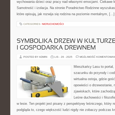
wychowania dzieci oraz pracy nad własnymi emocjami. Ciekawe ka
Samotność i izolacja. Na stronie Poradnictwo Rodzinne wyszukas
które opisują, jak rozwija się rodzina na poziomie mentalnym, […]
CATEGORIES:
NIERUCHOMOŚCI
SYMBOLIKA DRZEW W KULTURZE
I GOSPODARKA DREWNEM
POSTED BY ADMIN
LIS - 29 - 2025
MOŻLIWOŚĆ KOMENTOWAN
Mieszkańcy Lasu to portal, 
szacunku do przyrody i cod
wirtualna ostoja, gdzie go
opowieści o drzewostanie, 
zjawiskach, które zachodz
Leśne duchowości i filozof
w lesie. Ten projekt jest pisany z perspektywy leśniczego, który 
podgląda to, czego większość ludzi nigdy nie zobaczy podczas k