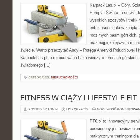
KarpackiLas.pl – Góry, Szl
Europy i Świata to serwis, 
wysokich szczytów i trekkin
entuzjaści szlaków znajdą 
rodzimych pasm górskich, 
oraz najpiękniejszych rejo
świecie. Warto przeczytać Andy – Potęga Ameryki Południowej i N
KarpackiLas.pl to rozbudowana baza wiedzy o terenach górskich,
świadomego […]
CATEGORIES:
NIERUCHOMOŚCI
FITNESS W CIĄŻY I LIFESTYLE FIT
POSTED BY ADMIN
LIS - 29 - 2025
MOŻLIWOŚĆ KOMENTOWAN
PT6.pl to innowacyjny serwi
poświęcony jest ćwiczenio
praktycznym treningom dla 