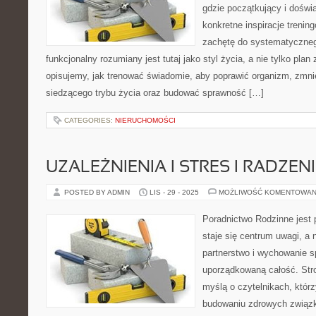
gdzie początkujący i dośw
konkretne inspiracje trenin
zachętę do systematycznego
funkcjonalny rozumiany jest tutaj jako styl życia, a nie tylko plan 
opisujemy, jak trenować świadomie, aby poprawić organizm, zmni
siedzącego trybu życia oraz budować sprawność […]
CATEGORIES:
NIERUCHOMOŚCI
UZALEŻNIENIA I STRES I RADZENI
POSTED BY ADMIN
LIS - 29 - 2025
MOŻLIWOŚĆ KOMENTOWAN
Poradnictwo Rodzinne jest 
staje się centrum uwagi, a
partnerstwo i wychowanie sp
uporządkowaną całość. Str
myślą o czytelnikach, któ
budowaniu zdrowych związ