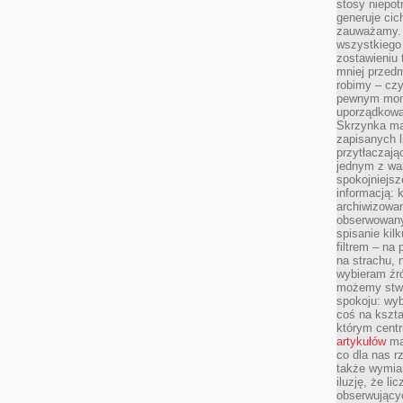
stosy niepo
generuje cic
zauważamy. 
wszystkiego
zostawieniu 
mniej przedm
robimy – cz
pewnym mome
uporządkowan
Skrzynka mai
zapisanych l
przytłaczają
jednym z wa
spokojniejsz
informacją: 
archiwizowan
obserwowanyc
spisanie kil
filtrem – na 
na strachu, 
wybieram źr
możemy stwo
spokoju: wyb
coś na kszta
którym cent
artykułów
mat
co dla nas 
także wymiar
iluzję, że li
obserwujący