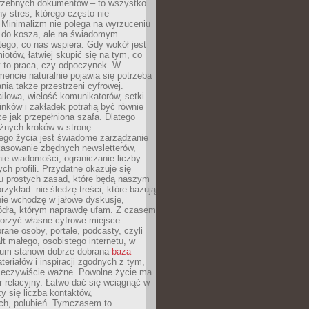
trzebnych dokumentów – to wszystko
hy stres, którego często nie
Minimalizm nie polega na wyrzuceniu
 do kosza, ale na świadomym
tego, co nas wspiera. Gdy wokół jest
iotów, łatwiej skupić się na tym, co
y to praca, czy odpoczynek. W
ncie naturalnie pojawia się potrzeba
ia także przestrzeni cyfrowej.
lowa, wielość komunikatorów, setki
inków i zakładek potrafią być równie
ce jak przepełniona szafa. Dlatego
żnych kroków w stronę
ego życia jest świadome zarządzanie
kasowanie zbędnych newsletterów,
ie wiadomości, ograniczanie liczby
h profili. Przydatne okazuje się
ku prostych zasad, które będą naszym
przykład: nie śledzę treści, które bazują
nie wchodzę w jałowe dyskusje,
ódła, którym naprawdę ufam. Z czasem
rzyć własne cyfrowe miejsce
rane osoby, portale, podcasty, czyli
łt małego, osobistego internetu, w
rum stanowi dobrze dobrana
baza
eriałów i inspiracji zgodnych z tym,
rzeczywiście ważne. Powolne życie ma
 relacyjny. Łatwo dać się wciągnąć w
czy się liczba kontaktów,
ch, polubień. Tymczasem to