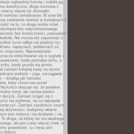
lacje najbardziej karmią i stabilizują.
dna autentyczna, długa rozmowa z
 znaczy więcej niż dziesiątki
h memów i emotikonów. W slow life
e się zwolnienie również w kontaktach z
żność na to, co druga osoba mówi,
 słuchania bez natychmiastowego
becność bez konieczności „uratowania”
dookoła. Nie można też zapominać o
szybkie życie odbija się prędzej czy
drowiu: napięciach, problemach ze
ym zmęczeniu. Wprowadzanie
oznacza wsłuchiwanie się w sygnały z
auważanie, kiedy potrzeba ruchu, a
ynku, kiedy przyda się prosty,
d zamiast kolejnej kawy na wynos.
pokojne praktyki – joga, rozciąganie,
 – działają jak hamulec
wa, który chroni nas przed
 Na końcu okazuje się, że powolne
 modny trend, ale zestaw bardzo
 decyzji. Zamiast ścigać się z
ymy się wybierać, na co naprawdę
zeznaczyć. Zamiast zazdrościć innym
nej aktywności, budujemy własne
rym jest miejsce i na działanie, i na
To droga, na której nie ma idealnego
owego, ale jest coraz więcej chwil, w
my powiedzieć: tu i teraz jest
co dobrze.