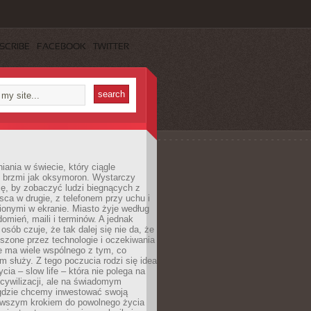
SCRIBE
FACEBOOK
TWITTER
iania w świecie, który ciągle
, brzmi jak oksymoron. Wystarczy
cę, by zobaczyć ludzi biegnących z
sca w drugie, z telefonem przy uchu i
onymi w ekranie. Miasto żyje według
omień, maili i terminów. A jednak
osób czuje, że tak dalej się nie da, że
zone przez technologie i oczekiwania
e ma wiele wspólnego z tym, co
 służy. Z tego poczucia rodzi się idea
cia – slow life – która nie polega na
cywilizacji, ale na świadomym
 gdzie chcemy inwestować swoją
erwszym krokiem do powolnego życia