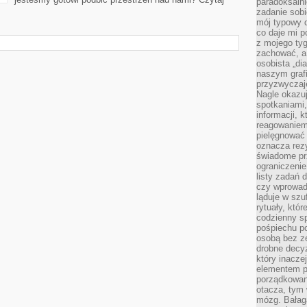
paradoksalni
zadanie sobi
mój typowy d
co daje mi p
z mojego tyg
zachować, a
osobista „di
naszym grafi
przyzwyczaj
Nagle okazu
spotkaniami,
informacji, k
reagowaniem 
pielęgnować 
oznacza rezy
świadome pr
ograniczenie
listy zadań 
czy wprowadz
ląduje w szu
rytuały, któr
codzienny s
pośpiechu po
osobą bez ze
drobne decyz
który inacze
elementem p
porządkowani
otacza, tym
mózg. Bałag