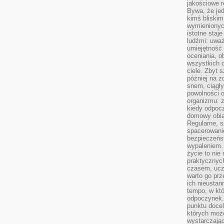
jakościowe re
Bywa, że je
kimś bliskim
wymienionyc
istotne staj
ludźmi: uwa
umiejętność
oceniania, o
wszystkich 
ciele. Zbyt 
później na z
snem, ciągł
powolności 
organizmu: z
kiedy odpocz
domowy obia
Regularne, s
spacerowanie
bezpieczeńst
wypaleniem.
życie to nie
praktycznych
czasem, ucz
warto go pr
ich nieustan
tempo, w któ
odpoczynek. 
punktu docel
których może
wystarczają