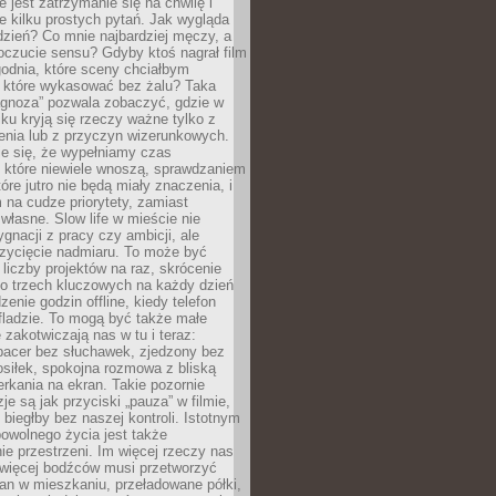
e jest zatrzymanie się na chwilę i
e kilku prostych pytań. Jak wygląda
zień? Co mnie najbardziej męczy, a
oczucie sensu? Gdyby ktoś nagrał film
odnia, które sceny chciałbym
 które wykasować bez żalu? Taka
agnoza” pozwala zobaczyć, gdzie w
ku kryją się rzeczy ważne tylko z
enia lub z przyczyn wizerunkowych.
je się, że wypełniamy czas
 które niewiele wnoszą, sprawdzaniem
tóre jutro nie będą miały znaczenia, i
na cudze priorytety, zamiast
własne. Slow life w mieście nie
gnacji z pracy czy ambicji, ale
zycięcie nadmiaru. To może być
 liczby projektów na raz, skrócenie
do trzech kluczowych na każdy dzień
enie godzin offline, kiedy telefon
fladzie. To mogą być także małe
e zakotwiczają nas w tu i teraz:
pacer bez słuchawek, zjedzony bez
siłek, spokojna rozmowa z bliską
rkania na ekran. Takie pozornie
je są jak przyciski „pauza” w filmie,
j biegłby bez naszej kontroli. Istotnym
owolnego życia jest także
e przestrzeni. Im więcej rzeczy nas
 więcej bodźców musi przetworzyć
an w mieszkaniu, przeładowane półki,