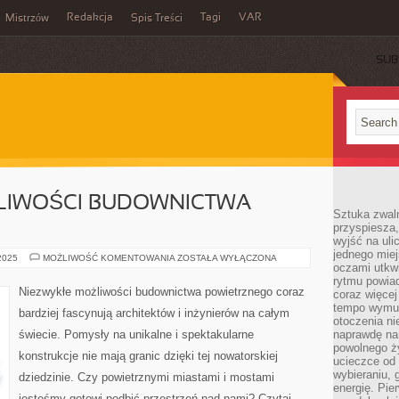
Redakcja
Tagi
VAR
Mistrzów
Spis Treści
SUB
LIWOŚCI BUDOWNICTWA
Sztuka zwaln
przyspiesza
wyjść na uli
jednego miej
NIEZWYKŁE
 2025
MOŻLIWOŚĆ KOMENTOWANIA
ZOSTAŁA WYŁĄCZONA
oczami utkwi
MOŻLIWOŚCI
BUDOWNICTWA
rytmu powiad
POWIETRZNEGO
Niezwykłe możliwości budownictwa powietrznego coraz
coraz więcej 
tempo wymus
bardziej fascynują architektów i inżynierów na całym
otoczenia ni
świecie. Pomysły na unikalne i spektakularne
naprawdę nam
powolnego ży
konstrukcje nie mają granic dzięki tej nowatorskiej
ucieczce od 
wybieraniu,
dziedzinie. Czy powietrznymi miastami i mostami
energię. Pi
jesteśmy gotowi podbić przestrzeń nad nami? Czytaj