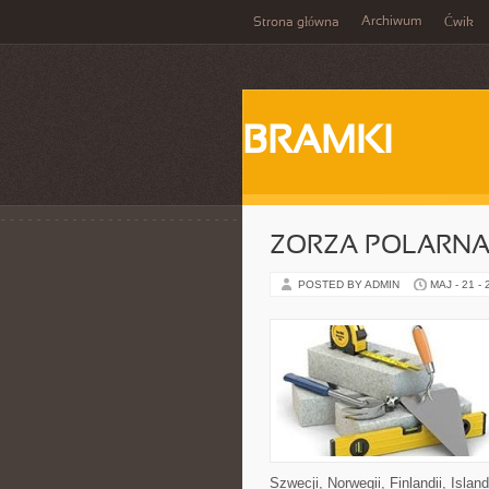
Archiwum
Strona główna
Ćwik
BRAMKI
ZORZA POLARNA 
POSTED BY ADMIN
MAJ - 21 -
Szwecji, Norwegii, Finlandii, Islan