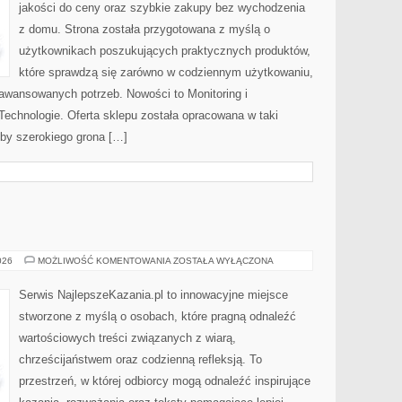
jakości do ceny oraz szybkie zakupy bez wychodzenia
z domu. Strona została przygotowana z myślą o
użytkownikach poszukujących praktycznych produktów,
które sprawdzą się zarówno w codziennym użytkowaniu,
zaawansowanych potrzeb. Nowości to Monitoring i
echnologie. Oferta sklepu została opracowana w taki
by szerokiego grona […]
KAZANIA
026
MOŻLIWOŚĆ KOMENTOWANIA
ZOSTAŁA WYŁĄCZONA
Serwis NajlepszeKazania.pl to innowacyjne miejsce
stworzone z myślą o osobach, które pragną odnaleźć
wartościowych treści związanych z wiarą,
chrześcijaństwem oraz codzienną refleksją. To
przestrzeń, w której odbiorcy mogą odnaleźć inspirujące