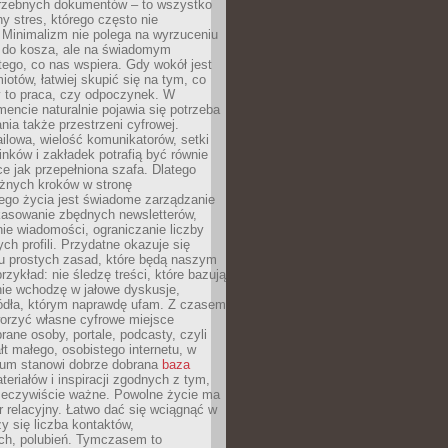
trzebnych dokumentów – to wszystko
hy stres, którego często nie
Minimalizm nie polega na wyrzuceniu
 do kosza, ale na świadomym
tego, co nas wspiera. Gdy wokół jest
iotów, łatwiej skupić się na tym, co
y to praca, czy odpoczynek. W
ncie naturalnie pojawia się potrzeba
ia także przestrzeni cyfrowej.
lowa, wielość komunikatorów, setki
inków i zakładek potrafią być równie
ce jak przepełniona szafa. Dlatego
żnych kroków w stronę
ego życia jest świadome zarządzanie
kasowanie zbędnych newsletterów,
ie wiadomości, ograniczanie liczby
h profili. Przydatne okazuje się
ku prostych zasad, które będą naszym
przykład: nie śledzę treści, które bazują
nie wchodzę w jałowe dyskusje,
ódła, którym naprawdę ufam. Z czasem
rzyć własne cyfrowe miejsce
rane osoby, portale, podcasty, czyli
łt małego, osobistego internetu, w
rum stanowi dobrze dobrana
baza
eriałów i inspiracji zgodnych z tym,
rzeczywiście ważne. Powolne życie ma
 relacyjny. Łatwo dać się wciągnąć w
czy się liczba kontaktów,
ch, polubień. Tymczasem to