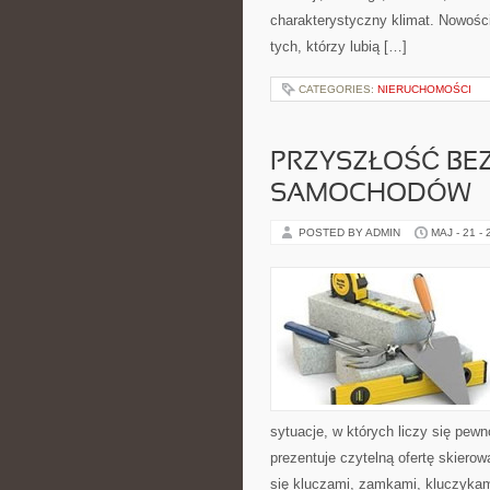
charakterystyczny klimat. Nowości 
tych, którzy lubią […]
CATEGORIES:
NIERUCHOMOŚCI
PRZYSZŁOŚĆ BE
SAMOCHODÓW
POSTED BY ADMIN
MAJ - 21 -
sytuacje, w których liczy się pew
prezentuje czytelną ofertę skiero
się kluczami, zamkami, kluczyka