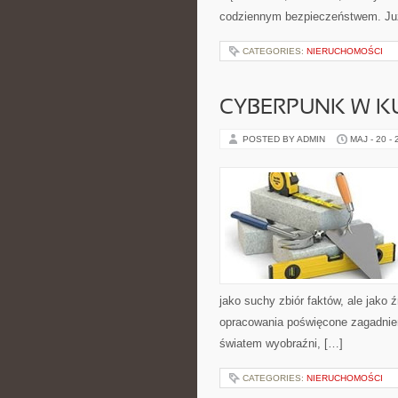
codziennym bezpieczeństwem. Ju
CATEGORIES:
NIERUCHOMOŚCI
CYBERPUNK W K
POSTED BY ADMIN
MAJ - 20 -
jako suchy zbiór faktów, ale jako 
opracowania poświęcone zagadnien
światem wyobraźni, […]
CATEGORIES:
NIERUCHOMOŚCI