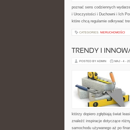
poznać sens codziennych wydarzeń
i Uroczystości i Duchowni i Ich P
które chcą regularnie odkrywać t
CATEGORIES:
NIERUCHOMOŚCI
TRENDY I INNOW
POSTED BY ADMIN
MAJ - 4 - 2
którzy dopiero zgłębiają świat l
znaleźć inspiracje dotyczące różn
samochodu używanego aż po finan