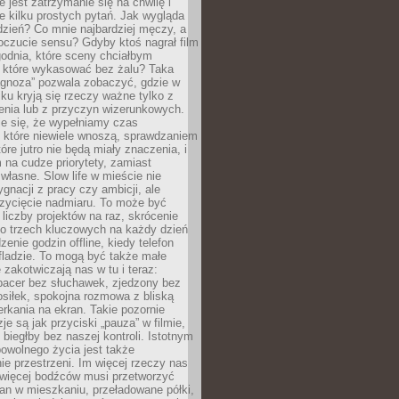
e jest zatrzymanie się na chwilę i
e kilku prostych pytań. Jak wygląda
zień? Co mnie najbardziej męczy, a
oczucie sensu? Gdyby ktoś nagrał film
odnia, które sceny chciałbym
 które wykasować bez żalu? Taka
agnoza” pozwala zobaczyć, gdzie w
ku kryją się rzeczy ważne tylko z
enia lub z przyczyn wizerunkowych.
je się, że wypełniamy czas
 które niewiele wnoszą, sprawdzaniem
tóre jutro nie będą miały znaczenia, i
na cudze priorytety, zamiast
własne. Slow life w mieście nie
gnacji z pracy czy ambicji, ale
zycięcie nadmiaru. To może być
 liczby projektów na raz, skrócenie
do trzech kluczowych na każdy dzień
enie godzin offline, kiedy telefon
fladzie. To mogą być także małe
e zakotwiczają nas w tu i teraz:
pacer bez słuchawek, zjedzony bez
siłek, spokojna rozmowa z bliską
rkania na ekran. Takie pozornie
je są jak przyciski „pauza” w filmie,
j biegłby bez naszej kontroli. Istotnym
owolnego życia jest także
e przestrzeni. Im więcej rzeczy nas
 więcej bodźców musi przetworzyć
an w mieszkaniu, przeładowane półki,