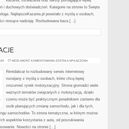
kazania, rozważania oraz teksty pomagające lepiej
 i duchowych doświadczeń. Kategorie na stronie to Święta
osługa. NajlepszeKazania.pl powstało z myślą o osobach,
reści niosące nadzieję. Rozbudowana baza […]
ACJE
TRENDY
026
MOŻLIWOŚĆ KOMENTOWANIA
ZOSTAŁA WYŁĄCZONA
I
INNOWACJE
Rentdabcar to rozbudowany serwis internetowy
rozwijany z myślą o osobach, które chcą lepiej
zrozumieć rynek motoryzacyjny. Strona gromadzi wiele
ważnych tematów związanych z motoryzacją, dzięki
czemu może być praktycznym poradnikiem zarówno dla
osób planujących zmianę samochodu, jak i dla tych,
easingu samochodów. To strona tematyczna, w którym można
ych aspektów korzystania z auta, od poszukiwania
sowanie. Nowości na stronie […]