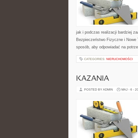
jak i podczas realizacji bardziej 
Bezpieczeństwo Fizyczne i Nowe T
sposób, aby odpowiadać na potrze
CATEGORIES:
NIERUCHOMOŚCI
KAZANIA
POSTED BY ADMIN
MAJ - 6 - 2