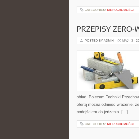
CATEGORIES:
NIERUCHOMOŚCI
PRZEPISY ZERO-
POSTED BY ADMIN
MAJ - 3 - 2
obiad. Polecam Techniki Przechow
ofertą można odnieść wrażenie, że
podejściem do jedzenia. […]
CATEGORIES:
NIERUCHOMOŚCI