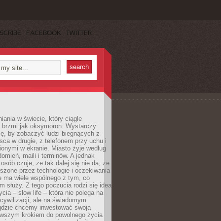
SCRIBE
FACEBOOK
TWITTER
iania w świecie, który ciągle
, brzmi jak oksymoron. Wystarczy
cę, by zobaczyć ludzi biegnących z
sca w drugie, z telefonem przy uchu i
onymi w ekranie. Miasto żyje według
omień, maili i terminów. A jednak
osób czuje, że tak dalej się nie da, że
zone przez technologie i oczekiwania
e ma wiele wspólnego z tym, co
 służy. Z tego poczucia rodzi się idea
cia – slow life – która nie polega na
cywilizacji, ale na świadomym
 gdzie chcemy inwestować swoją
erwszym krokiem do powolnego życia