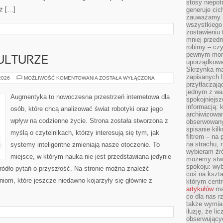
stosy niepo
ż […]
generuje cic
zauważamy. 
wszystkiego
zostawieniu 
mniej przedm
robimy – cz
pewnym mome
ULTURZE
uporządkowan
Skrzynka mai
zapisanych l
CYBERPUNK
 2026
MOŻLIWOŚĆ KOMENTOWANIA
ZOSTAŁA WYŁĄCZONA
W
przytłaczają
KULTURZE
jednym z wa
Augmentyka to nowoczesna przestrzeń internetowa dla
spokojniejsz
informacją: 
osób, które chcą analizować świat robotyki oraz jego
archiwizowan
wpływ na codzienne życie. Strona została stworzona z
obserwowanyc
spisanie kil
myślą o czytelnikach, którzy interesują się tym, jak
filtrem – na 
na strachu, 
systemy inteligentne zmieniają nasze otoczenie. To
wybieram źr
miejsce, w którym nauka nie jest przedstawiana jedynie
możemy stwo
spokoju: wyb
źródło pytań o przyszłość. Na stronie można znaleźć
coś na kszta
iom, które jeszcze niedawno kojarzyły się głównie z
którym cent
artykułów
mat
co dla nas 
także wymiar
iluzję, że li
obserwujący