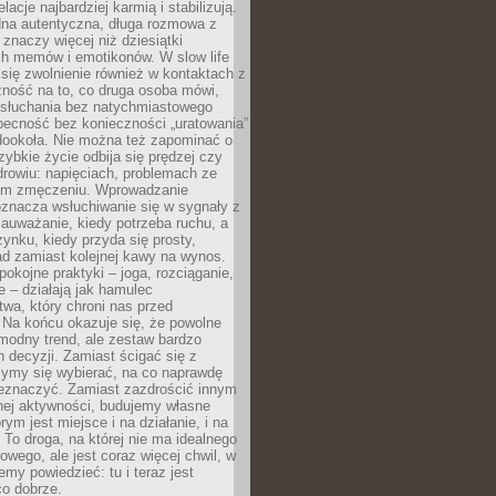
lacje najbardziej karmią i stabilizują.
dna autentyczna, długa rozmowa z
 znaczy więcej niż dziesiątki
h memów i emotikonów. W slow life
e się zwolnienie również w kontaktach z
żność na to, co druga osoba mówi,
 słuchania bez natychmiastowego
becność bez konieczności „uratowania”
dookoła. Nie można też zapominać o
szybkie życie odbija się prędzej czy
drowiu: napięciach, problemach ze
ym zmęczeniu. Wprowadzanie
oznacza wsłuchiwanie się w sygnały z
auważanie, kiedy potrzeba ruchu, a
ynku, kiedy przyda się prosty,
d zamiast kolejnej kawy na wynos.
pokojne praktyki – joga, rozciąganie,
 – działają jak hamulec
wa, który chroni nas przed
 Na końcu okazuje się, że powolne
 modny trend, ale zestaw bardzo
 decyzji. Zamiast ścigać się z
ymy się wybierać, na co naprawdę
zeznaczyć. Zamiast zazdrościć innym
nej aktywności, budujemy własne
rym jest miejsce i na działanie, i na
To droga, na której nie ma idealnego
owego, ale jest coraz więcej chwil, w
my powiedzieć: tu i teraz jest
co dobrze.