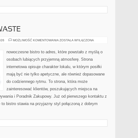
WASTE
PRZEPISY
026
MOŻLIWOŚĆ KOMENTOWANIA
ZOSTAŁA WYŁĄCZONA
ZERO-
WASTE
nowoczesne bistro to adres, które powstało z myślą o
osobach lubiących przyjemną atmosferę. Strona
internetowa opisuje charakter lokalu, w którym posiłki
mają być nie tylko apetyczne, ale również dopasowane
do codziennego rytmu. To strona, która może
zainteresować klientów, poszukujących miejsca na
ywania i Poradnik Zakupowy. Już od pierwszego kontaktu z
 to bistro stawia na przyjazny styl połączoną z dobrym