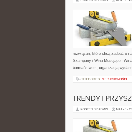
rozwiązań, które chcą zadbać o n
Szampany i Wina Musujące i Wina 
barmaństwem, organizacją wydarze
CATEGORIES:
NIERUCHOMOŚCI
TRENDY I PRZYS
POSTED BY ADMIN
MAJ - 8 - 2