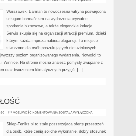
WÓDKI
Warszawski Barman to nowoczesna witryna poświęcona
usługom barmańskim na wydarzenia prywatne,
spotkania biznesowe, a także eleganckie kolacje.
Serwis skupia się na organizacji atrakcji premium, dzięki
którym każda impreza nabiera elegancji. To miejsce
stworzone dla osób poszukujących nietuzinkowych
ajwyższy poziom organizowanego wydarzenia. Nowości to
i Winnice. Na stronie można znaleźć pomysły związane z
ń oraz tworzeniem klimatycznych przyjęć. […]
ZŁOŚĆ
TRENDY
026
MOŻLIWOŚĆ KOMENTOWANIA
ZOSTAŁA WYŁĄCZONA
I
PRZYSZŁOŚĆ
Sklep-Feniks.pl to stale poszerzająca ofertę przestrzeń
dla osób, które cenią solidne wykonanie, dobry stosunek