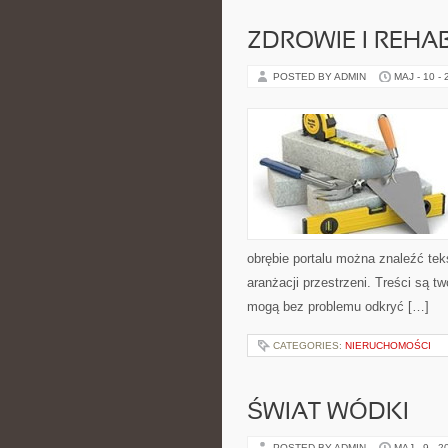
ZDROWIE I REHAB
POSTED BY ADMIN
MAJ - 10 -
obrębie portalu można znaleźć tek
aranżacji przestrzeni. Treści są 
mogą bez problemu odkryć […]
CATEGORIES:
NIERUCHOMOŚCI
ŚWIAT WÓDKI
POSTED BY ADMIN
MAJ - 9 - 2