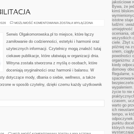
jakościowe re
Bywa, że je
kimś bliskim
ILITACJA
wymienionyc
istotne staj
ZDROWIE
 2026
MOŻLIWOŚĆ KOMENTOWANIA
ZOSTAŁA WYŁĄCZONA
ludźmi: uwa
I
umiejętność
REHABILITACJA
oceniania, o
Serwis Olgakomorowska.pl to miejsce, które łączy
wszystkich 
zamiłowanie do codzienności, estetyki i harmonii oraz
ciele. Zbyt 
później na z
użytecznych informacji. Czytelnicy mogą znaleźć tutaj
snem, ciągł
ciekawe publikacje, które ułatwiają w organizacji dnia.
powolności 
organizmu: z
Witryna została stworzona z myślą o osobach, które
kiedy odpocz
domowy obia
doceniają oryginalności oraz harmonii i balansu. W
Regularne, s
sty dotyczące mody, dbania o siebie, wellness, a także
spacerowanie
bezpieczeńst
tworzone w sposób czytelny, dzięki czemu każdy użytkownik
wypaleniem.
życie to nie
praktycznych
czasem, ucz
warto go pr
ich nieustan
tempo, w któ
odpoczynek. 
punktu docel
których może
wystarczają
ŚWIAT
026
MOŻLIWOŚĆ KOMENTOWANIA
ZOSTAŁA WYŁĄCZONA