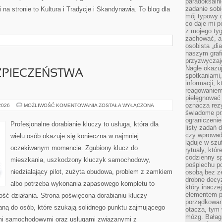
paradoksalni
zadanie sobi
na stronie to Kultura i Tradycje i Skandynawia. To blog dla
mój typowy d
co daje mi p
z mojego tyg
zachować, a
osobista „di
naszym grafi
przyzwyczaj
Nagle okazu
ZPIECZEŃSTWA
spotkaniami,
informacji, k
reagowaniem 
pielęgnować 
oznacza rezy
PRZYSZŁOŚĆ
 2026
MOŻLIWOŚĆ KOMENTOWANIA
ZOSTAŁA WYŁĄCZONA
BEZPIECZEŃSTWA
świadome pr
SAMOCHODÓW
ograniczenie
Profesjonalne dorabianie kluczy to usługa, która dla
listy zadań 
czy wprowadz
wielu osób okazuje się konieczna w najmniej
ląduje w szu
oczekiwanym momencie. Zgubiony klucz do
rytuały, któr
codzienny s
mieszkania, uszkodzony kluczyk samochodowy,
pośpiechu po
niedziałający pilot, zużyta obudowa, problem z zamkiem
osobą bez ze
drobne decyz
albo potrzeba wykonania zapasowego kompletu to
który inacze
elementem p
ność działania. Strona poświęcona dorabianiu kluczy
porządkowani
waną do osób, które szukają solidnego punktu zajmującego
otacza, tym
mózg. Bałag
mi samochodowymi oraz usługami związanymi z