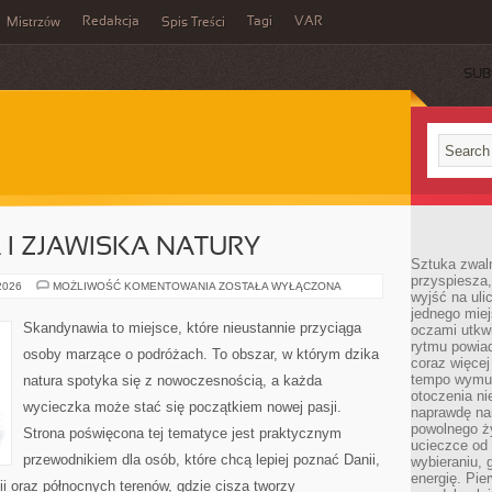
Redakcja
Tagi
VAR
Mistrzów
Spis Treści
SUB
I ZJAWISKA NATURY
Sztuka zwaln
przyspiesza
ZORZA
 2026
MOŻLIWOŚĆ KOMENTOWANIA
ZOSTAŁA WYŁĄCZONA
wyjść na uli
POLARNA
I
jednego miej
ZJAWISKA
Skandynawia to miejsce, które nieustannie przyciąga
oczami utkwi
NATURY
rytmu powiad
osoby marzące o podróżach. To obszar, w którym dzika
coraz więcej 
tempo wymus
natura spotyka się z nowoczesnością, a każda
otoczenia ni
wycieczka może stać się początkiem nowej pasji.
naprawdę nam
powolnego ży
Strona poświęcona tej tematyce jest praktycznym
ucieczce od 
przewodnikiem dla osób, które chcą lepiej poznać Danii,
wybieraniu,
energię. Pi
dii oraz północnych terenów, gdzie cisza tworzy