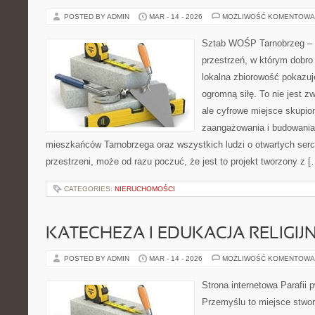
POSTED BY ADMIN
MAR - 14 - 2026
MOŻLIWOŚĆ KOMENTOWA
Sztab WOŚP Tarnobrzeg – G
przestrzeń, w którym dobro
lokalna zbiorowość pokazuj
ogromną siłę. To nie jest z
ale cyfrowe miejsce skupio
zaangażowania i budowania 
mieszkańców Tarnobrzega oraz wszystkich ludzi o otwartych sercac
przestrzeni, może od razu poczuć, że jest to projekt tworzony z [
CATEGORIES:
NIERUCHOMOŚCI
KATECHEZA I EDUKACJA RELIGIJ
POSTED BY ADMIN
MAR - 14 - 2026
MOŻLIWOŚĆ KOMENTOWA
Strona internetowa Parafii 
Przemyślu to miejsce stwor