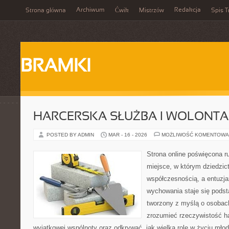
Archiwum
Redakcja
Strona główna
Ćwik
Mistrzów
Spis T
BRAMKI
HARCERSKA SŁUŻBA I WOLONTA
POSTED BY ADMIN
MAR - 16 - 2026
MOŻLIWOŚĆ KOMENTOWA
Strona online poświęcona r
miejsce, w którym dziedzic
współczesnością, a entuzja
wychowania staje się podst
tworzony z myślą o osobach
zrozumieć rzeczywistość ha
wyjątkowej wspólnoty oraz odkrywać, jak wielką rolę w życiu mło