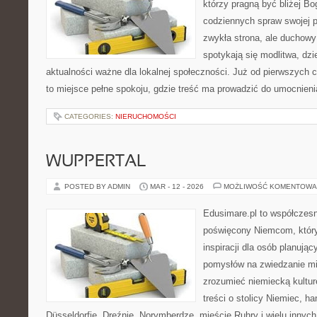
którzy pragną być bliżej Bo
codziennych spraw swojej par
zwykła strona, ale duchow
spotykają się modlitwa, dzi
aktualności ważne dla lokalnej społeczności. Już od pierwszych 
to miejsce pełne spokoju, gdzie treść ma prowadzić do umocnieni
CATEGORIES:
NIERUCHOMOŚCI
WUPPERTAL
POSTED BY ADMIN
MAR - 12 - 2026
MOŻLIWOŚĆ KOMENTOWA
Edusimare.pl to współczesn
poświęcony Niemcom, który
inspiracji dla osób planuj
pomysłów na zwiedzanie mia
zrozumieć niemiecką kulturę
treści o stolicy Niemiec, h
Düsseldorfie, Dreźnie, Norymberdze, mieście Ruhry i wielu innyc