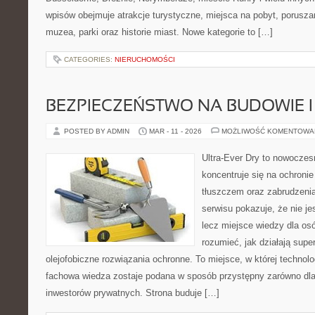
wpisów obejmuje atrakcje turystyczne, miejsca na pobyt, poruszan
muzea, parki oraz historie miast. Nowe kategorie to […]
CATEGORIES:
NIERUCHOMOŚCI
BEZPIECZEŃSTWO NA BUDOWIE 
POSTED BY ADMIN
MAR - 11 - 2026
MOŻLIWOŚĆ KOMENTOWA
Ultra-Ever Dry to nowoczesn
koncentruje się na ochronie
tłuszczem oraz zabrudzeni
serwisu pokazuje, że nie je
lecz miejsce wiedzy dla osó
rozumieć, jak działają supe
olejofobiczne rozwiązania ochronne. To miejsce, w której technolo
fachowa wiedza zostaje podana w sposób przystępny zarówno dla s
inwestorów prywatnych. Strona buduje […]