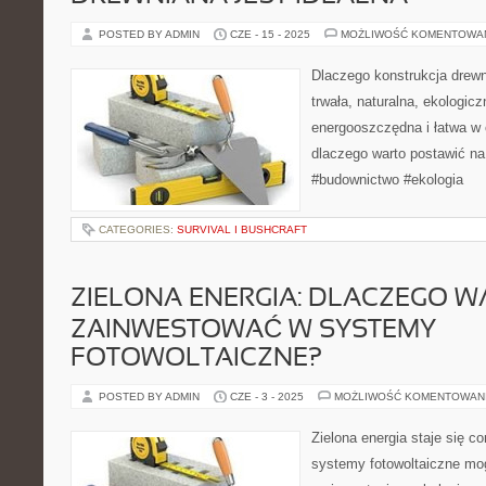
POSTED BY ADMIN
CZE - 15 - 2025
MOŻLIWOŚĆ KOMENTOWA
Dlaczego konstrukcja drewn
trwała, naturalna, ekologic
energooszczędna i łatwa w
dlaczego warto postawić n
#budownictwo #ekologia
CATEGORIES:
SURVIVAL I BUSHCRAFT
ZIELONA ENERGIA: DLACZEGO 
ZAINWESTOWAĆ W SYSTEMY
FOTOWOLTAICZNE?
POSTED BY ADMIN
CZE - 3 - 2025
MOŻLIWOŚĆ KOMENTOWAN
Zielona energia staje się co
systemy fotowoltaiczne m