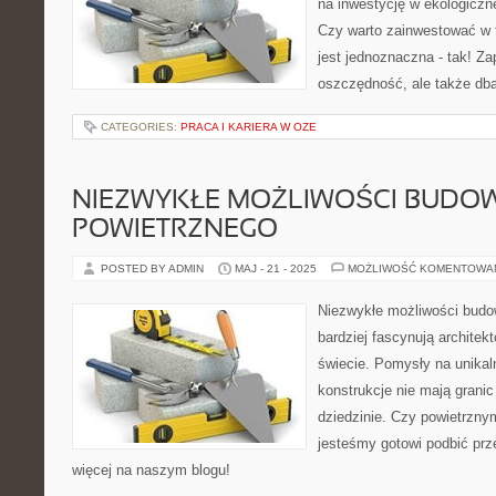
na inwestycję w ekologiczne
Czy warto zainwestować w 
jest jednoznaczna - tak! Za
oszczędność, ale także dba
CATEGORIES:
PRACA I KARIERA W OZE
NIEZWYKŁE MOŻLIWOŚCI BUDO
POWIETRZNEGO
POSTED BY ADMIN
MAJ - 21 - 2025
MOŻLIWOŚĆ KOMENTOWA
Niezwykłe możliwości budo
bardziej fascynują architek
świecie. Pomysły na unikal
konstrukcje nie mają granic 
dziedzinie. Czy powietrzny
jesteśmy gotowi podbić prz
więcej na naszym blogu!