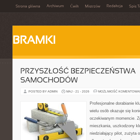
Archiwum
Redakcja
Strona główna
Ćwik
Mistrzów
Spis T
BRAMKI
PRZYSZŁOŚĆ BEZPIECZEŃSTWA
SAMOCHODÓW
POSTED BY ADMIN
MAJ - 21 - 2026
MOŻLIWOŚĆ KOMENTOWA
Profesjonalne dorabianie klu
wielu osób okazuje się kon
oczekiwanym momencie. Zg
mieszkania, uszkodzony k
niedziałający pilot, zużyt