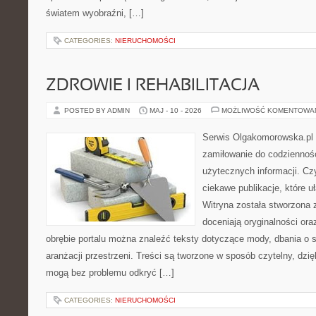
światem wyobraźni, […]
CATEGORIES:
NIERUCHOMOŚCI
ZDROWIE I REHABILITACJA
POSTED BY ADMIN
MAJ - 10 - 2026
MOŻLIWOŚĆ KOMENTOWA
Serwis Olgakomorowska.pl t
zamiłowanie do codzienności
użytecznych informacji. Cz
ciekawe publikacje, które uł
Witryna została stworzona 
doceniają oryginalności ora
obrębie portalu można znaleźć teksty dotyczące mody, dbania o si
aranżacji przestrzeni. Treści są tworzone w sposób czytelny, dz
mogą bez problemu odkryć […]
CATEGORIES:
NIERUCHOMOŚCI