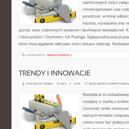
wartościowych treści związ
chrześcijaństwem oraz codz
przestrzeń, w której odbior
kazania, rozważania oraz t
poznać sens codziennych wydarzeń i duchowych doświadczeń. Kat
i Uroczystości i Duchowni i Ich Posługa. NajlepszeKazania.pl po
które chcą regularnie odkrywać treści niosące nadzieję. Rozbud
CATEGORIES:
NIERUCHOMOŚCI
TRENDY I INNOWACJE
POSTED BY ADMIN
MAJ - 4 - 2026
MOŻLIWOŚĆ KOMENTOWAN
Rentdabcar to rozbudowany 
rozwijany z myślą o osobach
zrozumieć rynek motoryzacy
ważnych tematów związanyc
czemu może być praktyczn