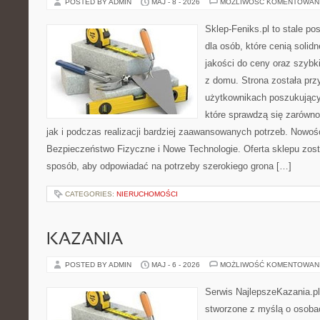
POSTED BY ADMIN
MAJ - 8 - 2026
MOŻLIWOŚĆ KOMENTOWAN
Sklep-Feniks.pl to stale po
dla osób, które cenią soli
jakości do ceny oraz szyb
z domu. Strona została pr
użytkownikach poszukujący
które sprawdzą się zarówn
jak i podczas realizacji bardziej zaawansowanych potrzeb. Nowości
Bezpieczeństwo Fizyczne i Nowe Technologie. Oferta sklepu zost
sposób, aby odpowiadać na potrzeby szerokiego grona […]
CATEGORIES:
NIERUCHOMOŚCI
KAZANIA
POSTED BY ADMIN
MAJ - 6 - 2026
MOŻLIWOŚĆ KOMENTOWAN
Serwis NajlepszeKazania.pl
stworzone z myślą o osobac