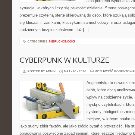
albo potrzeba wykonania z
sytuacje, w których liczy się pewność działania. Strona poświęco
prezentuje czytelną ofertę skierowaną do osób, które szukają so
się kluczami, zamkami, kluczykami samochodowymi oraz usługa
codziennym bezpieczeństwem. Już […]
CATEGORIES:
NIERUCHOMOŚCI
CYBERPUNK W KULTURZE
POSTED BY ADMIN
MAJ - 20 - 2026
MOŻLIWOŚĆ KOMENTOWA
Augmentyka to nowoczesna 
osób, które chcą analizować
wpływ na codzienne życie. 
myślą o czytelnikach, którzy
systemy inteligentne zmien
miejsce, w którym nauka ni
jako suchy zbiór faktów, ale jako źródło pytań o przyszłość. Na 
opracowania poświęcone zagadnieniom, które jeszcze niedawno ko