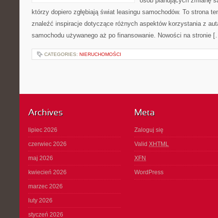
osób planujących zmianę sa
którzy dopiero zgłębiają świat leasingu samochodów. To strona 
znaleźć inspiracje dotyczące różnych aspektów korzystania z aut
samochodu używanego aż po finansowanie. Nowości na stronie [
CATEGORIES:
NIERUCHOMOŚCI
Archives
Meta
lipiec 2026
Zaloguj się
czerwiec 2026
Valid
XHTML
maj 2026
XFN
kwiecień 2026
WordPress
marzec 2026
luty 2026
styczeń 2026