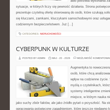
albo potrzeba wykonania z
sytuacje, w których liczy się pewność działania. Strona poświęco
prezentuje czytelną ofertę skierowaną do osób, które szukają so
się kluczami, zamkami, kluczykami samochodowymi oraz usługa
codziennym bezpieczeństwem. Już […]
CATEGORIES:
NIERUCHOMOŚCI
CYBERPUNK W KULTURZE
POSTED BY ADMIN
MAJ - 20 - 2026
MOŻLIWOŚĆ KOMENTOWA
Augmentyka to nowoczesna 
osób, które chcą analizować
wpływ na codzienne życie. 
myślą o czytelnikach, którzy
systemy inteligentne zmien
miejsce, w którym nauka ni
jako suchy zbiór faktów, ale jako źródło pytań o przyszłość. Na 
opracowania poświęcone zagadnieniom, które jeszcze niedawno ko