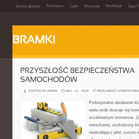
Archiwum
Redakcja
Strona główna
Ćwik
Mistrzów
Spis T
BRAMKI
PRZYSZŁOŚĆ BEZPIECZEŃSTWA
SAMOCHODÓW
POSTED BY ADMIN
MAJ - 21 - 2026
MOŻLIWOŚĆ KOMENTOWA
Profesjonalne dorabianie klu
wielu osób okazuje się kon
oczekiwanym momencie. Zg
mieszkania, uszkodzony k
niedziałający pilot, zużyt