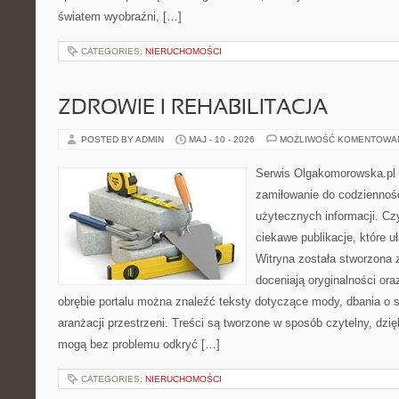
światem wyobraźni, […]
CATEGORIES:
NIERUCHOMOŚCI
ZDROWIE I REHABILITACJA
POSTED BY ADMIN
MAJ - 10 - 2026
MOŻLIWOŚĆ KOMENTOWA
Serwis Olgakomorowska.pl t
zamiłowanie do codzienności
użytecznych informacji. Cz
ciekawe publikacje, które uł
Witryna została stworzona 
doceniają oryginalności ora
obrębie portalu można znaleźć teksty dotyczące mody, dbania o si
aranżacji przestrzeni. Treści są tworzone w sposób czytelny, dz
mogą bez problemu odkryć […]
CATEGORIES:
NIERUCHOMOŚCI