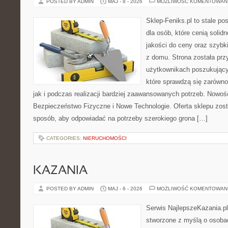
POSTED BY ADMIN
MAJ - 8 - 2026
MOŻLIWOŚĆ KOMENTOWAN
Sklep-Feniks.pl to stale po
dla osób, które cenią soli
jakości do ceny oraz szyb
z domu. Strona została pr
użytkownikach poszukujący
które sprawdzą się zarówn
jak i podczas realizacji bardziej zaawansowanych potrzeb. Nowości
Bezpieczeństwo Fizyczne i Nowe Technologie. Oferta sklepu zost
sposób, aby odpowiadać na potrzeby szerokiego grona […]
CATEGORIES:
NIERUCHOMOŚCI
KAZANIA
POSTED BY ADMIN
MAJ - 6 - 2026
MOŻLIWOŚĆ KOMENTOWAN
Serwis NajlepszeKazania.pl
stworzone z myślą o osobac