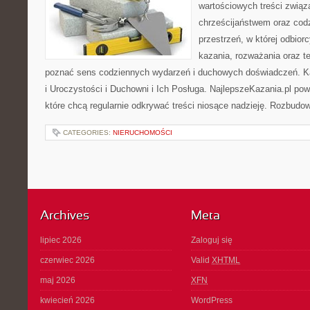
wartościowych treści związ
chrześcijaństwem oraz codz
przestrzeń, w której odbior
kazania, rozważania oraz t
poznać sens codziennych wydarzeń i duchowych doświadczeń. Kat
i Uroczystości i Duchowni i Ich Posługa. NajlepszeKazania.pl po
które chcą regularnie odkrywać treści niosące nadzieję. Rozbud
CATEGORIES:
NIERUCHOMOŚCI
Archives
Meta
lipiec 2026
Zaloguj się
czerwiec 2026
Valid
XHTML
maj 2026
XFN
kwiecień 2026
WordPress