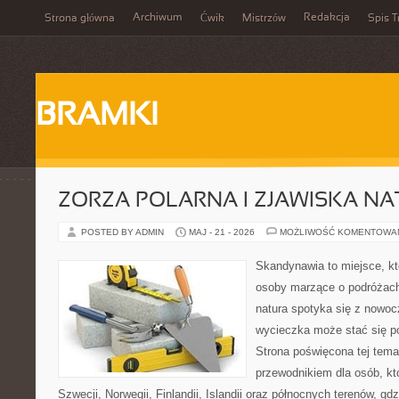
Archiwum
Redakcja
Strona główna
Ćwik
Mistrzów
Spis T
BRAMKI
ZORZA POLARNA I ZJAWISKA NA
POSTED BY ADMIN
MAJ - 21 - 2026
MOŻLIWOŚĆ KOMENTOWA
Skandynawia to miejsce, kt
osoby marzące o podróżach
natura spotyka się z nowoc
wycieczka może stać się po
Strona poświęcona tej tema
przewodnikiem dla osób, któ
Szwecji, Norwegii, Finlandii, Islandii oraz północnych terenów, gd