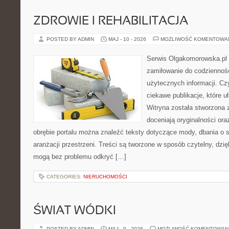
ZDROWIE I REHABILITACJA
POSTED BY ADMIN
MAJ - 10 - 2026
MOŻLIWOŚĆ KOMENTOWA
Serwis Olgakomorowska.pl t
zamiłowanie do codzienności
użytecznych informacji. Cz
ciekawe publikacje, które uł
Witryna została stworzona 
doceniają oryginalności ora
obrębie portalu można znaleźć teksty dotyczące mody, dbania o si
aranżacji przestrzeni. Treści są tworzone w sposób czytelny, dz
mogą bez problemu odkryć […]
CATEGORIES:
NIERUCHOMOŚCI
ŚWIAT WÓDKI
POSTED BY ADMIN
MAJ - 9 - 2026
MOŻLIWOŚĆ KOMENTOWAN