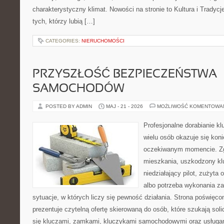
charakterystyczny klimat. Nowości na stronie to Kultura i Tradycj
tych, którzy lubią […]
CATEGORIES:
NIERUCHOMOŚCI
PRZYSZŁOŚĆ BEZPIECZEŃSTWA
SAMOCHODÓW
POSTED BY ADMIN
MAJ - 21 - 2026
MOŻLIWOŚĆ KOMENTOWA
Profesjonalne dorabianie klu
wielu osób okazuje się kon
oczekiwanym momencie. Zg
mieszkania, uszkodzony k
niedziałający pilot, zużyt
albo potrzeba wykonania z
sytuacje, w których liczy się pewność działania. Strona poświęco
prezentuje czytelną ofertę skierowaną do osób, które szukają so
się kluczami, zamkami, kluczykami samochodowymi oraz usługa