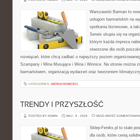
Warszawski Barman to now
usługom barmańskim na wy
spotkania biznesowe, a tak
Serwis skupia się na organi
którym każda impreza nabie
stworzone dla osób poszuk
rozwiązań, które chcą zadbać o najwyższy poziom organizowaneg
Szampany i Wina Musujące i Wina i Winnice. Na stronie można 
barmaństwem, organizacją wydarzeń oraz tworzeniem klimatyczny
CATEGORIES:
NIERUCHOMOŚCI
TRENDY I PRZYSZŁOŚĆ
POSTED BY ADMIN
MAJ - 8 - 2026
MOŻLIWOŚĆ KOMENTOWAN
Sklep-Feniks.pl to stale po
dla osób, które cenią soli