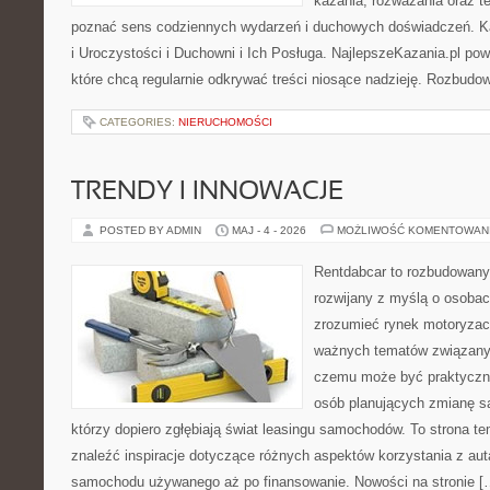
kazania, rozważania oraz t
poznać sens codziennych wydarzeń i duchowych doświadczeń. Kat
i Uroczystości i Duchowni i Ich Posługa. NajlepszeKazania.pl po
które chcą regularnie odkrywać treści niosące nadzieję. Rozbud
CATEGORIES:
NIERUCHOMOŚCI
TRENDY I INNOWACJE
POSTED BY ADMIN
MAJ - 4 - 2026
MOŻLIWOŚĆ KOMENTOWAN
Rentdabcar to rozbudowany 
rozwijany z myślą o osobach
zrozumieć rynek motoryzacy
ważnych tematów związanyc
czemu może być praktyczn
osób planujących zmianę sa
którzy dopiero zgłębiają świat leasingu samochodów. To strona 
znaleźć inspiracje dotyczące różnych aspektów korzystania z aut
samochodu używanego aż po finansowanie. Nowości na stronie [