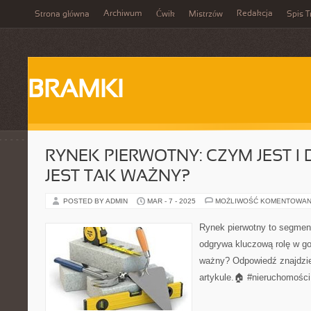
Archiwum
Redakcja
Strona główna
Ćwik
Mistrzów
Spis T
BRAMKI
RYNEK PIERWOTNY: CZYM JEST I
JEST TAK WAŻNY?
POSTED BY ADMIN
MAR - 7 - 2025
MOŻLIWOŚĆ KOMENTOWAN
Rynek pierwotny to segment
odgrywa kluczową rolę w go
ważny? Odpowiedź znajdz
artykule.🏠 #nieruchomości