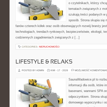
o czytelnikach, którzy chc
tematach związanych z mot
szukają treści podanych w 
sposób. Strona skupia się 
fanów czterech kółek oraz osób obserwujących rozwój branży jes
technologiach, trendach rynkowych, bezpieczeństwie, ekologii, t
codziennych zagadnieniach związanych z […]
CATEGORIES:
NIERUCHOMOŚCI
LIFESTYLE & RELAKS
POSTED BY ADMIN
KWI - 17 - 2026
MOŻLIWOŚĆ KOMENTOWA
SaunaWadowice.pl to roz
informacji dla osób, które i
basenami, wannami SPA or
odpoczynkiem. Strona skup
domowego wypoczynku i od