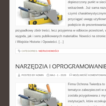
dopieszczony punkt w sieci
wskazówek. Już sama nazwa
czymś charakterystycznym,
przyciągać uwagę użytkowni
podejście do prezentowania 
przypadkowy zbiór treści, lecz przyjemna w odbiorze przestrzeń,
wygoda, jak i sens publikowanych materiałów. Nowości na stronie
i Wiejskie Historie i Opowieści. […]
CATEGORIES:
NIERUCHOMOŚCI
NARZĘDZIA I OPROGRAMOWANI
POSTED BY ADMIN
MAJ - 1 - 2026
MOŻLIWOŚĆ KOMENTOWAN
Firma Ochrona Twierdza to s
tematyce zabezpieczeń w s
została przygotowana z myś
instytucjach, które oczekuj