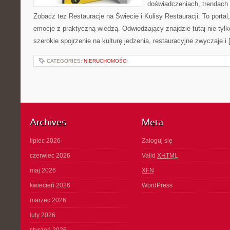
doświadczeniach, trendach i
Zobacz też Restauracje na Świecie i Kulisy Restauracji. To portal,
emocje z praktyczną wiedzą. Odwiedzający znajdzie tutaj nie tylko
szerokie spojrzenie na kulturę jedzenia, restauracyjne zwyczaje i
CATEGORIES:
NIERUCHOMOŚCI
Archives
Meta
lipiec 2026
Zaloguj się
czerwiec 2026
Valid
XHTML
maj 2026
XFN
kwiecień 2026
WordPress
marzec 2026
luty 2026