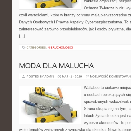
zakresie organizacji bezp
Ochrona Twierdza budzi wyo
czyli wartościami, które w branży ochrony mają pierwszorzędne 
Danych Osobowych i Prawne Aspekty Cyberbezpieczeństwa. To s
zainteresować zarówno przedsiębiorców, jak i osoby prywatne, dl
[…]
CATEGORIES:
NIERUCHOMOŚCI
MODA DLA MALUCHA
POSTED BY ADMIN
MAJ - 1 - 2026
MOŻLIWOŚĆ KOMENTOWAN
Wallaboo to ciekawe miejsc
o osobach opiekujących się
sprawdzonych wskazówek 
Strona skupia się na tym, 
latach życia dziecka jest
wyborze akcesoriów. To por
wiele tematów związanych z wyprawką dla dziecka. Nowe kategori