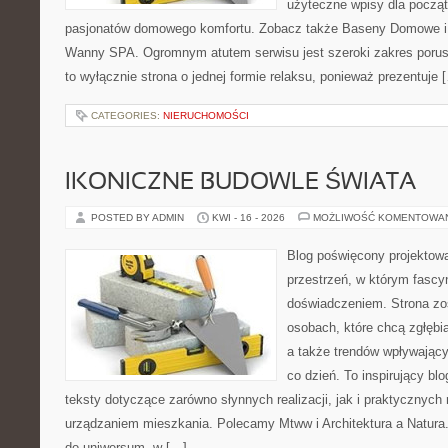
użyteczne wpisy dla począt
pasjonatów domowego komfortu. Zobacz także Baseny Domowe i 
Wanny SPA. Ogromnym atutem serwisu jest szeroki zakres porus
to wyłącznie strona o jednej formie relaksu, ponieważ prezentuje 
CATEGORIES:
NIERUCHOMOŚCI
IKONICZNE BUDOWLE ŚWIATA
POSTED BY ADMIN
KWI - 16 - 2026
MOŻLIWOŚĆ KOMENTOWA
Blog poświęcony projektowa
przestrzeń, w którym fascy
doświadczeniem. Strona zo
osobach, które chcą zgłębiać
a także trendów wpływając
co dzień. To inspirujący b
teksty dotyczące zarówno słynnych realizacji, jak i praktycznyc
urządzaniem mieszkania. Polecamy Mtww i Architektura a Natura. N
do uniwersum, w […]