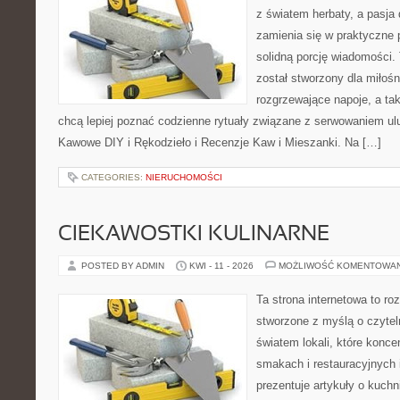
z światem herbaty, a pasj
zamienia się w praktyczne p
solidną porcję wiadomości. 
został stworzony dla miłoś
rozgrzewające napoje, a tak
chcą lepiej poznać codzienne rytuały związane z serwowaniem u
Kawowe DIY i Rękodzieło i Recenzje Kaw i Mieszanki. Na […]
CATEGORIES:
NIERUCHOMOŚCI
CIEKAWOSTKI KULINARNE
POSTED BY ADMIN
KWI - 11 - 2026
MOŻLIWOŚĆ KOMENTOWA
Ta strona internetowa to r
stworzone z myślą o czyte
światem lokali, które konce
smakach i restauracyjnych 
prezentuje artykuły o kuchn