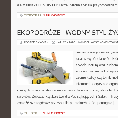
dla Maluszka i Chusty i Otulacze. Strona została przygotowana z
CATEGORIES:
NIERUCHOMOŚCI
EKOPODRÓŻE – WODNY STYL ŻY
POSTED BY ADMIN
KWI - 28 - 2026
MOŻLIWOŚĆ KOMENTOWA
Serwis poświęcony aktywn
idealny wybór dla osób, któ
z wodą, naturą oraz ruchem
koncentruje się wokół wypr
czemu każdy czytelnik moż
informacje dotyczące organ
rzeką. To miejsce stworzone zarówno dla nowicjuszy, jak i dla 
spływów. Zobacz: Kajakarstwo dla Początkujących i Szlaki i Tra
znaleźć szczegółowe przewodniki po rzekach, które pomagają […
CATEGORIES:
NIERUCHOMOŚCI