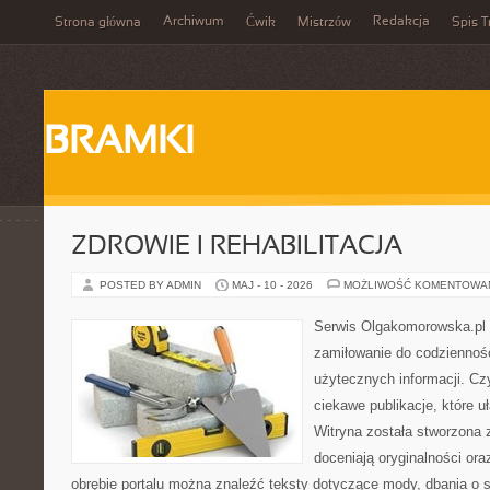
Archiwum
Redakcja
Strona główna
Ćwik
Mistrzów
Spis T
BRAMKI
ZDROWIE I REHABILITACJA
POSTED BY ADMIN
MAJ - 10 - 2026
MOŻLIWOŚĆ KOMENTOWA
Serwis Olgakomorowska.pl t
zamiłowanie do codzienności
użytecznych informacji. Cz
ciekawe publikacje, które uł
Witryna została stworzona 
doceniają oryginalności ora
obrębie portalu można znaleźć teksty dotyczące mody, dbania o si