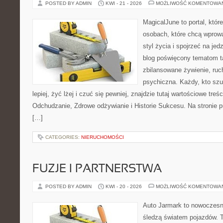
POSTED BY ADMIN
KWI - 21 - 2026
MOŻLIWOŚĆ KOMENTOWA
MagicalJune to portal, któr
osobach, które chcą wprowa
styl życia i spojrzeć na je
blog poświęcony tematom t
zbilansowane żywienie, ruc
psychiczna. Każdy, kto szu
lepiej, żyć lżej i czuć się pewniej, znajdzie tutaj wartościowe treś
Odchudzanie, Zdrowe odżywianie i Historie Sukcesu. Na stronie p
[…]
CATEGORIES:
NIERUCHOMOŚCI
FUZJE I PARTNERSTWA
POSTED BY ADMIN
KWI - 20 - 2026
MOŻLIWOŚĆ KOMENTOWA
Auto Jarmark to nowoczesna
śledzą światem pojazdów. 