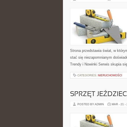
Strona przedstawia świat, w który
stać się niezapomnianym doświadc
Trendy i Nowinki Serwis skupia s
CATEGORIES:
NIERUCHOMOŚCI
SPRZĘT JEŹDZIEC
POSTED BY ADMIN
MAR - 21 -