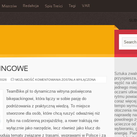
Redakcja
Tagi
VAR
Mistrzów
Spis Treści
SUB
KINGOWE
Sztuka zwaln
przyspiesza
TRASY
 2026
MOŻLIWOŚĆ KOMENTOWANIA
ZOSTAŁA WYŁĄCZONA
wyjść na uli
BIKEPACKINGOWE
jednego miej
TeamBike.pl to dynamiczna witryna poświęcona
oczami utkwi
rytmu powiad
bikepackingowi, która łączy w sobie pasję do
coraz więcej 
tempo wymus
podróżowania z praktyczną wiedzą. To miejsce
otoczenia ni
stworzone dla osób, które chcą ruszyć odważniej niż
naprawdę nam
powolnego ży
tylko na codzienną przejażdżkę, a rower traktują nie
ucieczce od 
wyłącznie jako narzędzie, lecz również jako klucz do
wybieraniu,
energię. Pi
budują tematy związane z trasami, wyprawami w Polsce i za