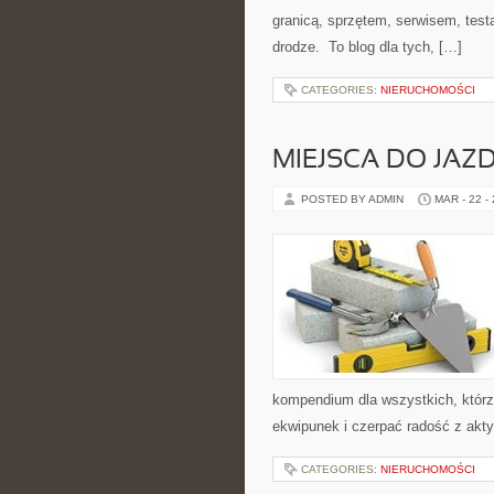
granicą, sprzętem, serwisem, test
drodze. To blog dla tych, […]
CATEGORIES:
NIERUCHOMOŚCI
MIEJSCA DO JAZD
POSTED BY ADMIN
MAR - 22 -
kompendium dla wszystkich, któr
ekwipunek i czerpać radość z akt
CATEGORIES:
NIERUCHOMOŚCI