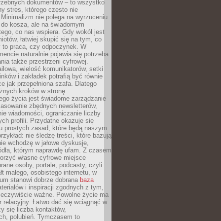
trzebnych dokumentów – to wszystko
hy stres, którego często nie
Minimalizm nie polega na wyrzuceniu
 do kosza, ale na świadomym
tego, co nas wspiera. Gdy wokół jest
iotów, łatwiej skupić się na tym, co
y to praca, czy odpoczynek. W
ncie naturalnie pojawia się potrzeba
ia także przestrzeni cyfrowej.
lowa, wielość komunikatorów, setki
inków i zakładek potrafią być równie
ce jak przepełniona szafa. Dlatego
żnych kroków w stronę
ego życia jest świadome zarządzanie
kasowanie zbędnych newsletterów,
ie wiadomości, ograniczanie liczby
h profili. Przydatne okazuje się
ku prostych zasad, które będą naszym
przykład: nie śledzę treści, które bazują
nie wchodzę w jałowe dyskusje,
ódła, którym naprawdę ufam. Z czasem
rzyć własne cyfrowe miejsce
rane osoby, portale, podcasty, czyli
łt małego, osobistego internetu, w
rum stanowi dobrze dobrana
baza
eriałów i inspiracji zgodnych z tym,
rzeczywiście ważne. Powolne życie ma
 relacyjny. Łatwo dać się wciągnąć w
czy się liczba kontaktów,
ch, polubień. Tymczasem to