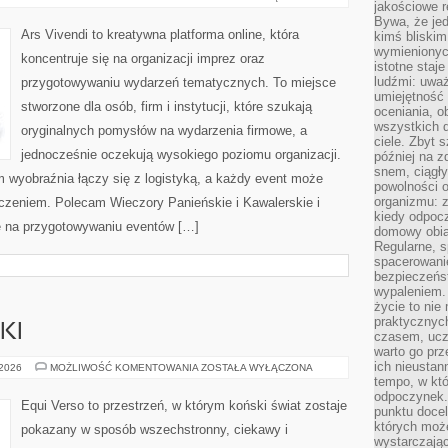
jakościowe re
I
WIDEO
Bywa, że je
Ars Vivendi to kreatywna platforma online, która
kimś bliskim
wymienionyc
koncentruje się na organizacji imprez oraz
istotne staj
ludźmi: uwa
przygotowywaniu wydarzeń tematycznych. To miejsce
umiejętność
stworzone dla osób, firm i instytucji, które szukają
oceniania, o
wszystkich 
oryginalnych pomysłów na wydarzenia firmowe, a
ciele. Zbyt 
jednocześnie oczekują wysokiego poziomu organizacji.
później na z
snem, ciągł
m wyobraźnia łączy się z logistyką, a każdy event może
powolności 
organizmu: z
zeniem. Polecam Wieczory Panieńskie i Kawalerskie i
kiedy odpocz
ię na przygotowywaniu eventów […]
domowy obia
Regularne, s
spacerowanie
bezpieczeńst
wypaleniem.
życie to nie
praktycznych
KI
czasem, ucz
warto go pr
ich nieustan
SPRZĘT
 2026
MOŻLIWOŚĆ KOMENTOWANIA
ZOSTAŁA WYŁĄCZONA
JEŹDZIECKI
tempo, w któ
odpoczynek. 
Equi Verso to przestrzeń, w którym koński świat zostaje
punktu docel
których może
pokazany w sposób wszechstronny, ciekawy i
wystarczają