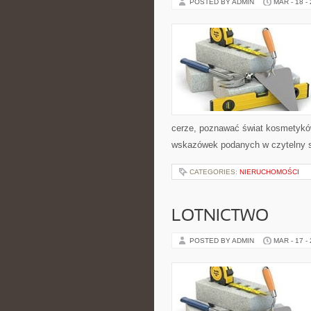
POSTED BY ADMIN
MAR - 18 -
cerze, poznawać świat kosmetyków
wskazówek podanych w czytelny sp
CATEGORIES:
NIERUCHOMOŚCI
LOTNICTWO
POSTED BY ADMIN
MAR - 17 -