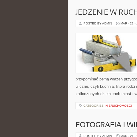
JEDZENIE W RUC
POSTED BY ADMIN
MAR - 22 -
przypominać pełną wrażeń przygo
uliczne, czyli kuchnia, która rodz
zatłoczonych dzielnicach miast i 
CATEGORIES:
NIERUCHOMOŚCI
FOTOGRAFIA I W
POSTED BY ADMIN
MAR - 21 -