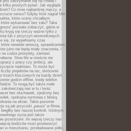
e jest zatrzymanie się na chwilę i
e kilku prostych pytań. Jak wygląda
zień? Co mnie najbardziej męczy, a
oczucie sensu? Gdyby ktoś nagrał film
odnia, które sceny chciałbym
 które wykasować bez żalu? Taka
agnoza” pozwala zobaczyć, gdzie w
ku kryją się rzeczy ważne tylko z
enia lub z przyczyn wizerunkowych.
je się, że wypełniamy czas
 które niewiele wnoszą, sprawdzaniem
tóre jutro nie będą miały znaczenia, i
na cudze priorytety, zamiast
własne. Slow life w mieście nie
gnacji z pracy czy ambicji, ale
zycięcie nadmiaru. To może być
 liczby projektów na raz, skrócenie
do trzech kluczowych na każdy dzień
enie godzin offline, kiedy telefon
fladzie. To mogą być także małe
e zakotwiczają nas w tu i teraz:
pacer bez słuchawek, zjedzony bez
siłek, spokojna rozmowa z bliską
rkania na ekran. Takie pozornie
je są jak przyciski „pauza” w filmie,
j biegłby bez naszej kontroli. Istotnym
owolnego życia jest także
e przestrzeni. Im więcej rzeczy nas
 więcej bodźców musi przetworzyć
an w mieszkaniu, przeładowane półki,