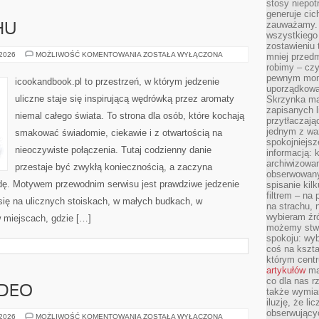
stosy niepo
generuje cic
zauważamy. 
HU
wszystkiego
zostawieniu 
JEDZENIE
 2026
MOŻLIWOŚĆ KOMENTOWANIA
ZOSTAŁA WYŁĄCZONA
mniej przedm
W
robimy – cz
RUCHU
pewnym mome
icookandbook.pl to przestrzeń, w którym jedzenie
uporządkowan
uliczne staje się inspirującą wędrówką przez aromaty
Skrzynka mai
zapisanych l
niemal całego świata. To strona dla osób, które kochają
przytłaczają
jednym z wa
smakować świadomie, ciekawie i z otwartością na
spokojniejsz
nieoczywiste połączenia. Tutaj codzienny danie
informacją: 
archiwizowan
przestaje być zwykłą koniecznością, a zaczyna
obserwowanyc
dę. Motywem przewodnim serwisu jest prawdziwe jedzenie
spisanie kil
filtrem – na 
i się na ulicznych stoiskach, w małych budkach, w
na strachu, 
wybieram źr
w miejscach, gdzie […]
możemy stwo
spokoju: wyb
coś na kszta
którym cent
artykułów
mat
co dla nas 
IDEO
także wymiar
iluzję, że li
obserwujący
FOTOGRAFIA
 2026
MOŻLIWOŚĆ KOMENTOWANIA
ZOSTAŁA WYŁĄCZONA