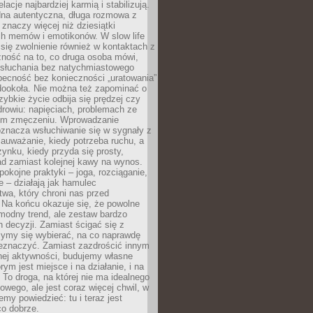
lacje najbardziej karmią i stabilizują.
dna autentyczna, długa rozmowa z
 znaczy więcej niż dziesiątki
h memów i emotikonów. W slow life
e się zwolnienie również w kontaktach z
żność na to, co druga osoba mówi,
 słuchania bez natychmiastowego
becność bez konieczności „uratowania”
dookoła. Nie można też zapominać o
szybkie życie odbija się prędzej czy
drowiu: napięciach, problemach ze
ym zmęczeniu. Wprowadzanie
oznacza wsłuchiwanie się w sygnały z
auważanie, kiedy potrzeba ruchu, a
ynku, kiedy przyda się prosty,
d zamiast kolejnej kawy na wynos.
pokojne praktyki – joga, rozciąganie,
 – działają jak hamulec
wa, który chroni nas przed
 Na końcu okazuje się, że powolne
 modny trend, ale zestaw bardzo
 decyzji. Zamiast ścigać się z
ymy się wybierać, na co naprawdę
zeznaczyć. Zamiast zazdrościć innym
nej aktywności, budujemy własne
rym jest miejsce i na działanie, i na
To droga, na której nie ma idealnego
owego, ale jest coraz więcej chwil, w
my powiedzieć: tu i teraz jest
co dobrze.