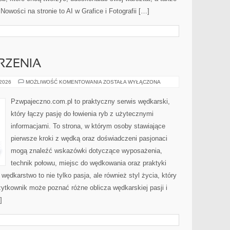
Nowości na stronie to AI w Grafice i Fotografii […]
RZENIA
ZAWODY
 2026
MOŻLIWOŚĆ KOMENTOWANIA
ZOSTAŁA WYŁĄCZONA
I
WYDARZENIA
Pzwpajeczno.com.pl to praktyczny serwis wędkarski,
który łączy pasję do łowienia ryb z użytecznymi
informacjami. To strona, w którym osoby stawiające
pierwsze kroki z wędką oraz doświadczeni pasjonaci
mogą znaleźć wskazówki dotyczące wyposażenia,
technik połowu, miejsc do wędkowania oraz praktyki
wędkarstwo to nie tylko pasja, ale również styl życia, który
ytkownik może poznać różne oblicza wędkarskiej pasji i
]