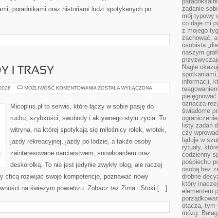
paradoksalni
zadanie sobi
ami, poradnikami oraz historiami ludzi spotykanych po
mój typowy d
co daje mi p
z mojego tyg
zachować, a
osobista „di
naszym grafi
przyzwyczaj
Nagle okazu
Y I TRASY
spotkaniami,
informacji, k
MIEJSCA
 2026
MOŻLIWOŚĆ KOMENTOWANIA
ZOSTAŁA WYŁĄCZONA
reagowaniem 
DO
pielęgnować 
JAZDY
oznacza rezy
I
Micoplus.pl to serwis, które łączy w sobie pasję do
TRASY
świadome pr
ruchu, szybkości, swobody i aktywnego stylu życia. To
ograniczenie
listy zadań 
witryna, na której spotykają się miłośnicy rolek, wrotek,
czy wprowadz
ląduje w szu
jazdy rekreacyjnej, jazdy po lodzie, a także osoby
rytuały, któr
zainteresowane narciarstwem, snowboardem oraz
codzienny s
pośpiechu po
deskorolką. To nie jest jedynie zwykły blog, ale raczej
osobą bez ze
zy chcą rozwijać swoje kompetencje, poznawać nowy
drobne decyz
który inacze
ywności na świeżym powietrzu. Zobacz też Zima i Stoki […]
elementem p
porządkowani
otacza, tym
mózg. Bałag