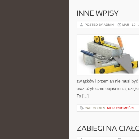
INNE WPISY
POSTED BY ADMIN
MAR - 19 -
związków i przemian nie musi być
oraz użyteczne objaśnienia, dzięki
To […]
CATEGORIES:
NIERUCHOMOŚCI
ZABIEGI NA CIAŁ