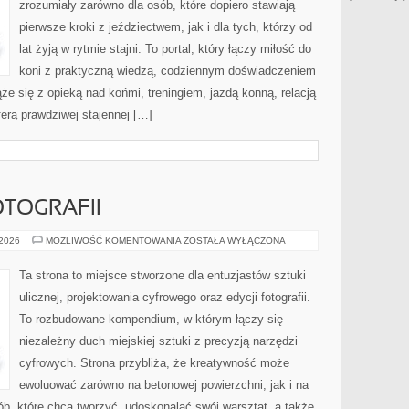
zrozumiały zarówno dla osób, które dopiero stawiają
pierwsze kroki z jeździectwem, jak i dla tych, którzy od
lat żyją w rytmie stajni. To portal, który łączy miłość do
koni z praktyczną wiedzą, codziennym doświadczeniem
że się z opieką nad końmi, treningiem, jazdą konną, relacją
erą prawdziwej stajennej […]
OTOGRAFII
AI
 2026
MOŻLIWOŚĆ KOMENTOWANIA
ZOSTAŁA WYŁĄCZONA
W
GRAFICE
I
Ta strona to miejsce stworzone dla entuzjastów sztuki
FOTOGRAFII
ulicznej, projektowania cyfrowego oraz edycji fotografii.
To rozbudowane kompendium, w którym łączy się
niezależny duch miejskiej sztuki z precyzją narzędzi
cyfrowych. Strona przybliża, że kreatywność może
ewoluować zarówno na betonowej powierzchni, jak i na
sób, które chcą tworzyć, udoskonalać swój warsztat, a także