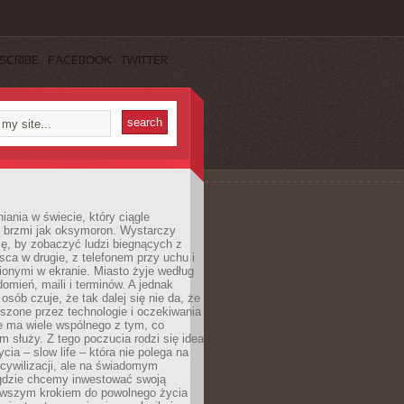
SCRIBE
FACEBOOK
TWITTER
iania w świecie, który ciągle
, brzmi jak oksymoron. Wystarczy
cę, by zobaczyć ludzi biegnących z
sca w drugie, z telefonem przy uchu i
onymi w ekranie. Miasto żyje według
omień, maili i terminów. A jednak
osób czuje, że tak dalej się nie da, że
zone przez technologie i oczekiwania
e ma wiele wspólnego z tym, co
 służy. Z tego poczucia rodzi się idea
cia – slow life – która nie polega na
cywilizacji, ale na świadomym
 gdzie chcemy inwestować swoją
erwszym krokiem do powolnego życia