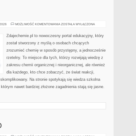
INNE
 2026
MOŻLIWOŚĆ KOMENTOWANIA
ZOSTAŁA WYŁĄCZONA
WPISY
Zdajechemie.pl to nowoczesny portal edukacyjny, który
został stworzony z myślą o osobach chcących
zrozumieć chemię w sposób przystępny, a jednocześnie
rzetelny. To miejsce dla tych, którzy rozwijają wiedzę z
zakresu chemii organicznej i nieorganicznej, ale również
dla każdego, kto chce zobaczyć, że świat reakcji,
 skomplikowany. Na stronie spotykają się wiedza szkolna
 którym nawet bardziej złożone zagadnienia stają się jasne.
O