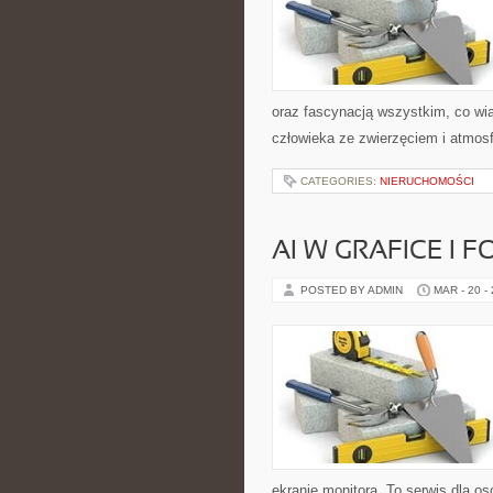
oraz fascynacją wszystkim, co wią
człowieka ze zwierzęciem i atmosf
CATEGORIES:
NIERUCHOMOŚCI
AI W GRAFICE I F
POSTED BY ADMIN
MAR - 20 -
ekranie monitora. To serwis dla o