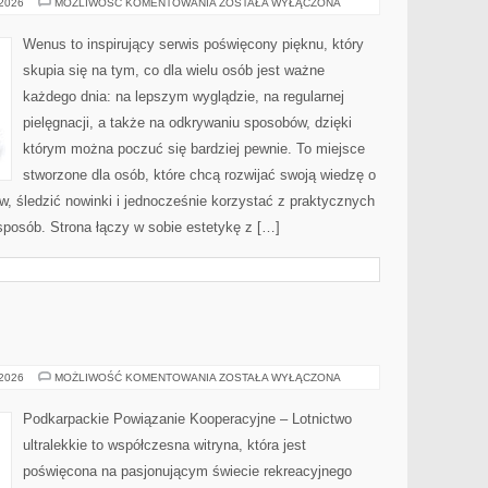
ZABIEGI
 2026
MOŻLIWOŚĆ KOMENTOWANIA
ZOSTAŁA WYŁĄCZONA
NA
CIAŁO
Wenus to inspirujący serwis poświęcony pięknu, który
skupia się na tym, co dla wielu osób jest ważne
każdego dnia: na lepszym wyglądzie, na regularnej
pielęgnacji, a także na odkrywaniu sposobów, dzięki
którym można poczuć się bardziej pewnie. To miejsce
stworzone dla osób, które chcą rozwijać swoją wiedzę o
, śledzić nowinki i jednocześnie korzystać z praktycznych
osób. Strona łączy w sobie estetykę z […]
LOTNICTWO
 2026
MOŻLIWOŚĆ KOMENTOWANIA
ZOSTAŁA WYŁĄCZONA
Podkarpackie Powiązanie Kooperacyjne – Lotnictwo
ultralekkie to współczesna witryna, która jest
poświęcona na pasjonującym świecie rekreacyjnego