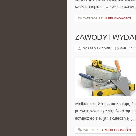
szukać inspiracji w świecie barwy. 
CATEGORIES:
NIERUCHOMOŚCI
ZAWODY I WYDA
POSTED BY ADMIN
MAR - 19 -
wędkarskiej. Strona prezentuje, że 
pozwala wyciszyć się. Na blogu uż
dowiedzieć się, jak skuteczniej […
CATEGORIES:
NIERUCHOMOŚCI