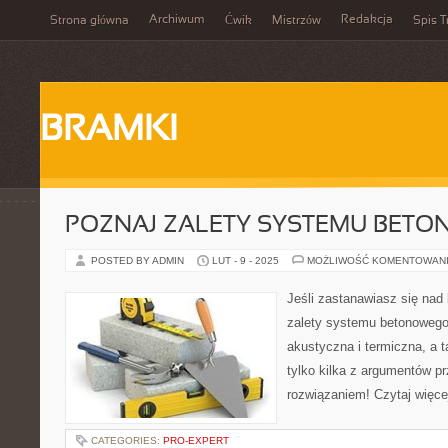
Archiwum
Redakcja
Strona główna
Ćwik
Mistrzów
Spis T
BRAMKI
POZNAJ ZALETY SYSTEMU BETO
POSTED BY ADMIN
LUT - 9 - 2025
MOŻLIWOŚĆ KOMENTOWAN
Jeśli zastanawiasz się na
zalety systemu betonowego.
akustyczna i termiczna, a 
tylko kilka z argumentów 
rozwiązaniem! Czytaj więce
CATEGORIES:
PRO-EXPERT