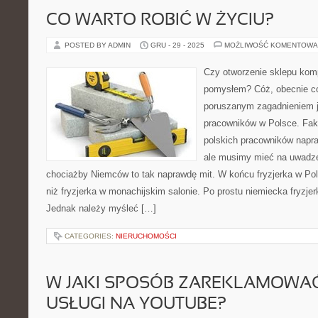
CO WARTO ROBIĆ W ŻYCIU?
POSTED BY ADMIN
GRU - 29 - 2025
MOŻLIWOŚĆ KOMENTOWA
Czy otworzenie sklepu kom
pomysłem? Cóż, obecnie c
poruszanym zagadnieniem j
pracowników w Polsce. Fakt
polskich pracowników napr
ale musimy mieć na uwadz
chociażby Niemców to tak naprawdę mit. W końcu fryzjerka w Pols
niż fryzjerka w monachijskim salonie. Po prostu niemiecka fryzjer
Jednak należy myśleć […]
CATEGORIES:
NIERUCHOMOŚCI
W JAKI SPOSÓB ZAREKLAMOWA
USŁUGI NA YOUTUBE?