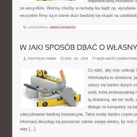
niepowtarzalną możliwość o 
ze wszystkim. Weźmy choćby w rachubę fax bądź np. wysyłanie m
wszystkie firmy są w stanie dużo bardziej się skupić na zarabiani
CATEGORIES:
NIERUCHOMOŚCI
W JAKI SPOSÓB DBAĆ O WŁASN
POSTED BY ADMIN
GRU - 29 - 2025
MOŻLIWOŚĆ KOMENTOWA
Co robić, aby móc uniknąć
Informatyka to dziedzina, 
cieszy się bardzo dużym za
osób, które profesjonalniej 
tą dziedziną, ale też osób, 
dlatego że komputery są ba
zdecydowanie bardziej innowacyjne. Takie osoby bardzo często p
informacji decydują się poszerzać zakres swojej wiedzy, by móc r
więc […]