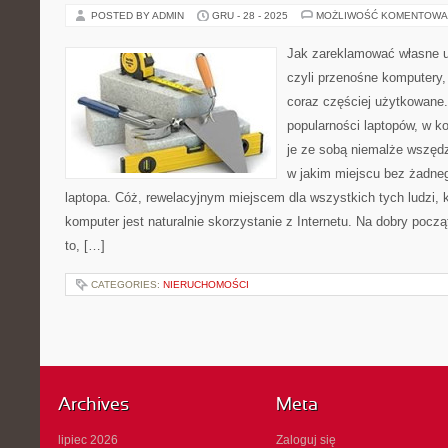
POSTED BY ADMIN
GRU - 28 - 2025
MOŻLIWOŚĆ KOMENTOWA
Jak zareklamować własne u
czyli przenośne komputery,
coraz częściej użytkowane.
popularności laptopów, w 
je ze sobą niemalże wszęd
w jakim miejscu bez żadneg
laptopa. Cóż, rewelacyjnym miejscem dla wszystkich tych ludzi, 
komputer jest naturalnie skorzystanie z Internetu. Na dobry pocz
to, […]
CATEGORIES:
NIERUCHOMOŚCI
Archives
Meta
lipiec 2026
Zaloguj się