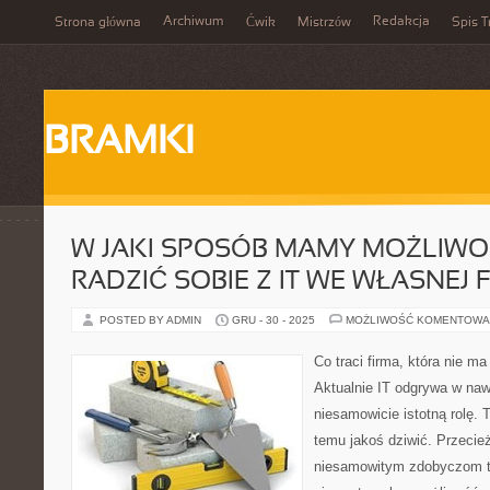
Archiwum
Redakcja
Strona główna
Ćwik
Mistrzów
Spis T
BRAMKI
W JAKI SPOSÓB MAMY MOŻLIWOŚ
RADZIĆ SOBIE Z IT WE WŁASNEJ F
POSTED BY ADMIN
GRU - 30 - 2025
MOŻLIWOŚĆ KOMENTOWA
Co traci firma, która nie ma
Aktualnie IT odgrywa w naw
niesamowicie istotną rolę.
temu jakoś dziwić. Przecież
niesamowitym zdobyczom 