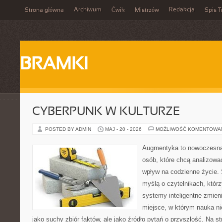
Archiwum
Redakcja
Strona główna
Ćwik
Mistrzów
Spis T
BRAMKI
CYBERPUNK W KULTURZE
POSTED BY ADMIN
MAJ - 20 - 2026
MOŻLIWOŚĆ KOMENTOWA
Augmentyka to nowoczesna 
osób, które chcą analizować
wpływ na codzienne życie. 
myślą o czytelnikach, którzy
systemy inteligentne zmien
miejsce, w którym nauka ni
jako suchy zbiór faktów, ale jako źródło pytań o przyszłość. Na 