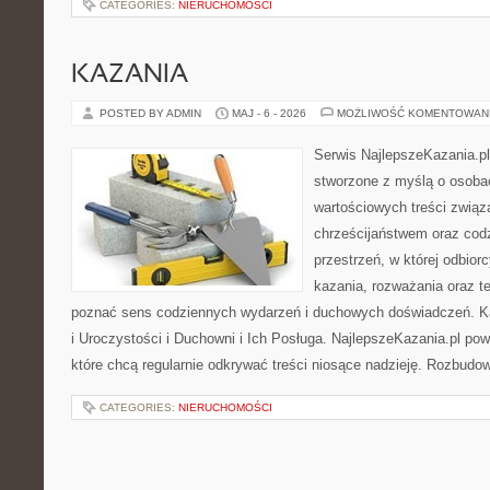
CATEGORIES:
NIERUCHOMOŚCI
KAZANIA
POSTED BY ADMIN
MAJ - 6 - 2026
MOŻLIWOŚĆ KOMENTOWAN
Serwis NajlepszeKazania.pl
stworzone z myślą o osobac
wartościowych treści związ
chrześcijaństwem oraz codz
przestrzeń, w której odbior
kazania, rozważania oraz t
poznać sens codziennych wydarzeń i duchowych doświadczeń. Kat
i Uroczystości i Duchowni i Ich Posługa. NajlepszeKazania.pl po
które chcą regularnie odkrywać treści niosące nadzieję. Rozbud
CATEGORIES:
NIERUCHOMOŚCI