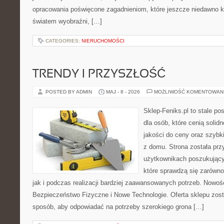
opracowania poświęcone zagadnieniom, które jeszcze niedawno ko
światem wyobraźni, […]
CATEGORIES:
NIERUCHOMOŚCI
TRENDY I PRZYSZŁOŚĆ
POSTED BY ADMIN
MAJ - 8 - 2026
MOŻLIWOŚĆ KOMENTOWAN
Sklep-Feniks.pl to stale po
dla osób, które cenią soli
jakości do ceny oraz szyb
z domu. Strona została pr
użytkownikach poszukujący
które sprawdzą się zarówn
jak i podczas realizacji bardziej zaawansowanych potrzeb. Nowości
Bezpieczeństwo Fizyczne i Nowe Technologie. Oferta sklepu zost
sposób, aby odpowiadać na potrzeby szerokiego grona […]