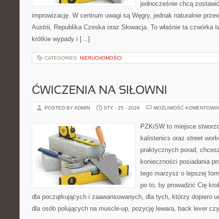
jednocześnie chcą zostawić
improwizację. W centrum uwagi są Węgry, jednak naturalnie przewi
Austrii, Republika Czeska oraz Słowacja. To właśnie ta czwórka 
krótkie wypady i […]
CATEGORIES:
NIERUCHOMOŚCI
ĆWICZENIA NA SIŁOWNI
POSTED BY ADMIN
STY - 25 - 2026
MOŻLIWOŚĆ KOMENTOWA
PZKiSW to miejsce stworzo
kalistenics oraz street wor
praktycznych porad, chces
konieczności posiadania pro
tego marzysz o lepszej form
po to, by prowadzić Cię kr
dla początkujących i zaawansowanych, dla tych, którzy dopiero u
dla osób polujących na muscle-up, pozycję lewara, back lever cz