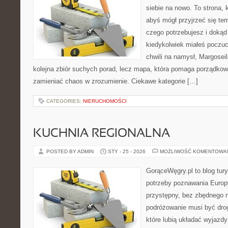
siebie na nowo. To strona, 
abyś mógł przyjrzeć się tem
czego potrzebujesz i dokąd
kiedykolwiek miałeś poczuci
chwili na namysł, Margoseila
kolejna zbiór suchych porad, lecz mapa, która pomaga porządkow
zamieniać chaos w zrozumienie. Ciekawe kategorie […]
CATEGORIES:
NIERUCHOMOŚCI
KUCHNIA REGIONALNA
POSTED BY ADMIN
STY - 25 - 2026
MOŻLIWOŚĆ KOMENTOWA
GorąceWęgry.pl to blog tury
potrzeby poznawania Euro
przystępny, bez zbędnego n
podróżowanie musi być drog
które lubią układać wyjazdy