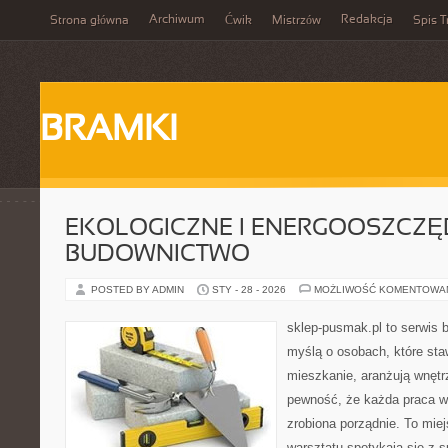
Archiwum
Redakcja
Strona główna
Ćwik
Mistrzów
Spis T
BRAMKI
EKOLOGICZNE I ENERGOOSZCZ
BUDOWNICTWO
POSTED BY ADMIN
STY - 28 - 2026
MOŻLIWOŚĆ KOMENTOWA
sklep-pusmak.pl to serwis 
myślą o osobach, które sta
mieszkanie, aranżują wnętr
pewność, że każda praca w
zrobiona porządnie. To mie
warsztatu spotykają się z 