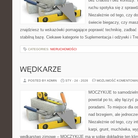
bez chaosu i bez kontuzji. 
ruchu spotyka się z spraw
Niezależnie od tego, czy d
świecie biegaczy, czy masz
znajdziesz tu wskazówki pomagające poprawić technikię, zadbać 
stabilną bazę. Ciekawe kategorie to Suplementacja i odżywki i Tr
CATEGORIES:
NIERUCHOMOŚCI
WĘDKARZE
POSTED BY ADMIN
STY - 24 - 2026
MOŻLIWOŚĆ KOMENTOWA
MOCZYKIJE to samodzielny w
powstał po to, aby łączyć 
poradami. To miejsce dla o
nad brzegiem, ale jednocze
Niezależnie od tego, czy int
karpi, grunt, muchówka, w
wędkarstwo zimowe – MOCZYKIJE ma w sobie dokładnie ten klim