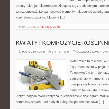
tematy takie jak elektronarzędzia łączą się z codziennymi proble
wypoziomować, jak zamocować elementy, jak usunąć usterkę ora
konkretnego zadania. Ulubione […]
CATEGORIES:
NIERUCHOMOŚCI
KWIATY I KOMPOZYCJE ROŚLINN
POSTED BY ADMIN
STY - 27 - 2026
MOŻLIWOŚĆ KOMENTOWA
Świat roślin to miejsce, w k
się z rzemiosłem w projekto
To opowieść o tym, jak pr
zamienić się w harmonijną p
rozwijają się bujnie, a czł
centrum tej idei stoi Kraków 
którym pogoda bywa kapryśna, a jednocześnie daje ogrom możliw
naturalistycznych – od małych zakątków po kompleksowe […]