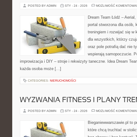
POSTED BY ADMIN
STY - 24 - 2026
MOŻLIWOŚĆ KOMENTOWA
Dream Team Łódź – Aerial, 
portal stworzona dla osób, 
treningiem i rozwijać się w 
dla wszystkich, którzy czuj
oraz pole potrafią dać nie t
wspierają samopoczucie. P
improwizacja i DIY – stroje i rekwizyty taneczne. Idea Dream Tea
każda osoba może […]
CATEGORIES:
NIERUCHOMOŚCI
WYZWANIA FITNESS I PLANY TR
POSTED BY ADMIN
STY - 24 - 2026
MOŻLIWOŚĆ KOMENTOWA
Bieganiewwarszawie.pl to p
które chcą truchtać w stoli