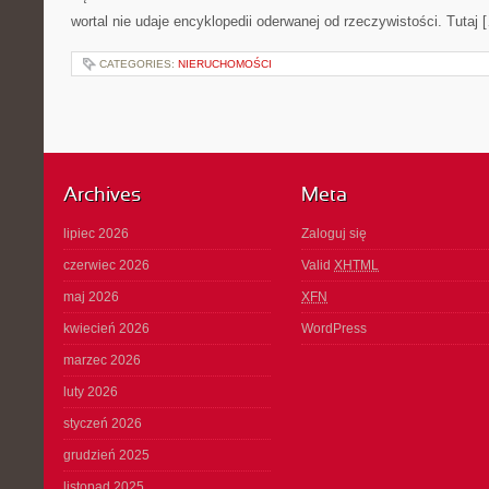
wortal nie udaje encyklopedii oderwanej od rzeczywistości. Tutaj 
CATEGORIES:
NIERUCHOMOŚCI
Archives
Meta
lipiec 2026
Zaloguj się
czerwiec 2026
Valid
XHTML
maj 2026
XFN
kwiecień 2026
WordPress
marzec 2026
luty 2026
styczeń 2026
grudzień 2025
listopad 2025