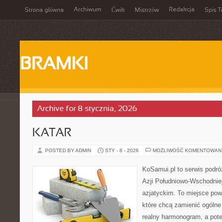
Archiwum
Redakcja
Strona główna
Ćwik
Mistrzów
Spis T
BRAMKI
Archive for 8 stycznia, 2026
KATAR
POSTED BY ADMIN
STY - 8 - 2026
MOŻLIWOŚĆ KOMENTOWAN
KoSamui.pl to serwis podróż
Azji Południowo-Wschodniej 
azjatyckim. To miejsce pow
które chcą zamienić ogólne
realny harmonogram, a pot