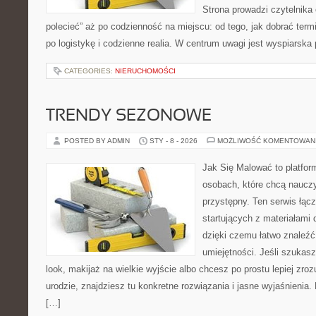
Strona prowadzi czytelnika
polecieć” aż po codzienność na miejscu: od tego, jak dobrać termi
po logistykę i codzienne realia. W centrum uwagi jest wyspiarska
CATEGORIES:
NIERUCHOMOŚCI
TRENDY SEZONOWE
POSTED BY ADMIN
STY - 8 - 2026
MOŻLIWOŚĆ KOMENTOWAN
Jak Się Malować to platfor
osobach, które chcą naucz
przystępny. Ten serwis łąc
startujących z materiałami 
dzięki czemu łatwo znaleźć
umiejętności. Jeśli szukasz
look, makijaż na wielkie wyjście albo chcesz po prostu lepiej zroz
urodzie, znajdziesz tu konkretne rozwiązania i jasne wyjaśnienia
[…]