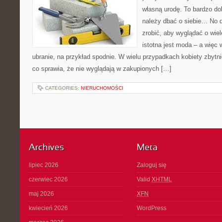
własną urodę. To bardzo do
należy dbać o siebie… No d
zrobić, aby wyglądać o wiel
istotna jest moda – a więc 
ubranie, na przykład spodnie. W wielu przypadkach kobiety zbytni
co sprawia, że nie wyglądają w zakupionych […]
CATEGORIES:
NIERUCHOMOŚCI
Archives
Meta
lipiec 2026
Zaloguj się
czerwiec 2026
Valid
XHTML
maj 2026
XFN
kwiecień 2026
WordPress