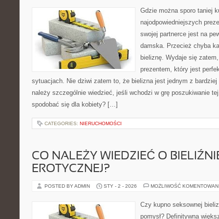
Gdzie można sporo taniej k
najodpowiedniejszych prez
swojej partnerce jest na pe
damska. Przecież chyba ka
bieliznę. Wydaje się zatem,
prezentem, który jest perf
sytuacjach. Nie dziwi zatem to, że bielizna jest jednym z bardzi
należy szczególnie wiedzieć, jeśli wchodzi w grę poszukiwanie tej
spodobać się dla kobiety? […]
CATEGORIES:
NIERUCHOMOŚCI
CO NALEŻY WIEDZIEĆ O BIELIŹNI
EROTYCZNEJ?
POSTED BY ADMIN
STY - 2 - 2026
MOŻLIWOŚĆ KOMENTOWAN
Czy kupno seksownej bieliz
pomysł? Definitywna więks