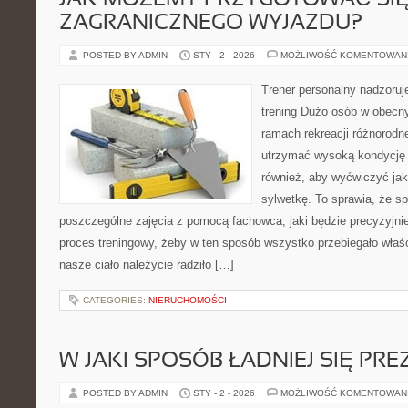
JAK MOŻEMY PRZYGOTOWAĆ SI
ZAGRANICZNEGO WYJAZDU?
POSTED BY ADMIN
STY - 2 - 2026
MOŻLIWOŚĆ KOMENTOWAN
Trener personalny nadzoru
trening Dużo osób w obecn
ramach rekreacji różnorodn
utrzymać wysoką kondycję 
również, aby wyćwiczyć jak
sylwetkę. To sprawia, że 
poszczególne zajęcia z pomocą fachowca, jaki będzie precyzyjnie 
proces treningowy, żeby w ten sposób wszystko przebiegało właśc
nasze ciało należycie radziło […]
CATEGORIES:
NIERUCHOMOŚCI
W JAKI SPOSÓB ŁADNIEJ SIĘ P
POSTED BY ADMIN
STY - 2 - 2026
MOŻLIWOŚĆ KOMENTOWAN