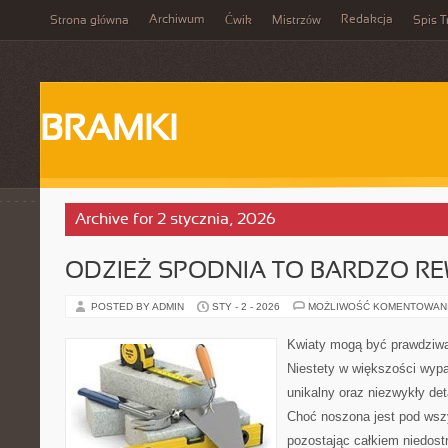
Archiwum
Redakcja
Strona główna
Ćwik
Mistrzów
Spis T
BRAMKI
Archive for 2 stycznia, 2026
ODZIEŻ SPODNIA TO BARDZO R
POSTED BY ADMIN
STY - 2 - 2026
MOŻLIWOŚĆ KOMENTOWAN
Kwiaty mogą być prawdziw
Niestety w większości wypa
unikalny oraz niezwykły det
Choć noszona jest pod wszy
pozostając całkiem niedost