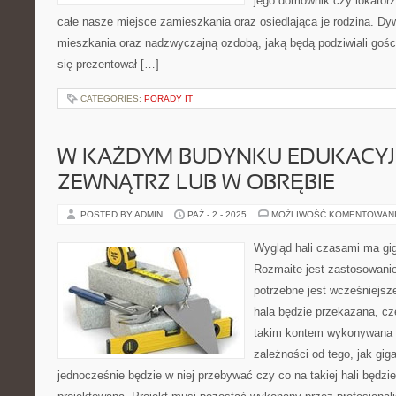
jego domownik czy lokatorzy
całe nasze miejsce zamieszkania oraz osiedlająca je rodzina. D
mieszkania oraz nadzwyczajną ozdobą, jaką będą podziwiali gości
się prezentował […]
CATEGORIES:
PORADY IT
W KAŻDYM BUDYNKU EDUKACY
ZEWNĄTRZ LUB W OBRĘBIE
POSTED BY ADMIN
PAŹ - 2 - 2025
MOŻLIWOŚĆ KOMENTOWAN
Wygląd hali czasami ma gi
Rozmaite jest zastosowani
potrzebne jest wcześniejsze
hala będzie przekazana, cz
takim kontem wykonywana j
zależności od tego, jak gig
jednocześnie będzie w niej przebywać czy co na takiej hali będzie