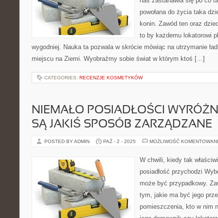
nas zastanawia się po co t
powołana do życia taka dzi
konin. Zawód ten oraz dzied
to by każdemu lokatorowi pl
wygodniej. Nauka ta pozwala w skrócie mówiąc na utrzymanie ła
miejscu na Ziemi. Wyobraźmy sobie świat w którym ktoś […]
CATEGORIES:
RECENZJE KOSMETYKÓW
NIEMAŁO POSIADŁOŚCI WYRÓŻNIA
SĄ JAKIŚ SPOSÓB ZARZĄDZANE
POSTED BY ADMIN
PAŹ - 2 - 2025
MOŻLIWOŚĆ KOMENTOWAN
W chwili, kiedy tak właści
posiadłość przychodzi Wyb
może być przypadkowy. Za
tym, jakie ma być jego prz
pomieszczenia, kto w nim na