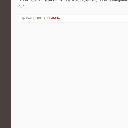
projektowana. Projekt musi pozostać wykonany przez profesjonali
[…]
CATEGORIES:
IRLANDIA