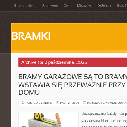
Archiwum
Redakcja
Strona główna
Ćwik
Mistrzów
Spis T
BRAMKI
Archive for 2 października, 2025
BRAMY GARAŻOWE SĄ TO BRAMY
WSTAWIA SIĘ PRZEWAŻNIE PRZY
DOMU
POSTED BY ADMIN
PAŹ - 2 - 2025
MOŻLIWOŚĆ KOMENTOWAN
Bezsprzecznie każdy, kto pl
przyszłości Niezmiernie ni