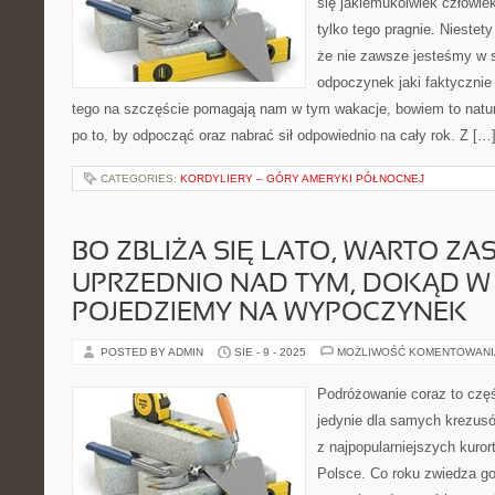
się jakiemukolwiek człowie
tylko tego pragnie. Niestet
że nie zawsze jesteśmy w s
odpoczynek jaki faktycznie
tego na szczęście pomagają nam w tym wakacje, bowiem to natu
po to, by odpocząć oraz nabrać sił odpowiednio na cały rok. Z […
CATEGORIES:
KORDYLIERY – GÓRY AMERYKI PÓŁNOCNEJ
BO ZBLIŻA SIĘ LATO, WARTO ZA
UPRZEDNIO NAD TYM, DOKĄD W
POJEDZIEMY NA WYPOCZYNEK
POSTED BY ADMIN
SIE - 9 - 2025
MOŻLIWOŚĆ KOMENTOWAN
Podróżowanie coraz to częśc
jedynie dla samych krezus
z najpopularniejszych kuro
Polsce. Co roku zwiedza go