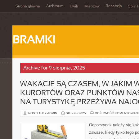
Archiwum
Redakcja
Strona główna
Ćwik
Mistrzów
Spis T
BRAMKI
Archive for 9 sierpnia, 2025
WAKACJE SĄ CZASEM, W JAKIM 
KURORTÓW ORAZ PUNKTÓW NA
NA TURYSTYKĘ PRZEŻYWA NAJO
POSTED BY ADMIN
SIE - 9 - 2025
MOŻLIWOŚĆ KOMENTOWAN
Odpoczynek należy się każ
zawsze, kiedy tylko tego p