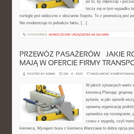
po to, by odpocząć i poczuć
toczy się w tym wypadku ta
rozlegle jest widoczne z obszarów Sopotu. To z pewnością jest jed
Nie modernizuje to jednakże faktu, […]
CATEGORIES:
NOWOCZESNE URZĄDZENIA NA SIŁOWNI
PRZEWÓZ PASAŻERÓW – JAKIE R
MAJĄ W OFERCIE FIRMY TRANS
POSTED BY ADMIN
SIE - 9 - 2025
MOŻLIWOŚĆ KOMENTOWAN
W jakich sytuacjach warto
kierowcą Planując grupowy 
pytanie, w jaki sposób wsz
sprawną organizację podróż
sprawdza się rozwiązanie, 
czasu z wygodą, czyli tran
kierowcą. Wynajem busa z kierowca Warszawa to dobra opcja po