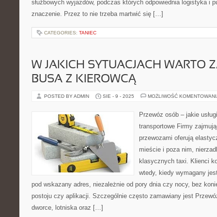
służbowych wyjazdów, podczas których odpowiednia logistyka i 
znaczenie. Przez to nie trzeba martwić się […]
CATEGORIES:
TANIEC
W JAKICH SYTUACJACH WARTO 
BUSA Z KIEROWCĄ
POSTED BY ADMIN
SIE - 9 - 2025
MOŻLIWOŚĆ KOMENTOWAN
Przewóz osób – jakie usługi
transportowe Firmy zajmują
przewozami oferują elasty
mieście i poza nim, nierza
klasycznych taxi. Klienci k
wtedy, kiedy wymagany jest
pod wskazany adres, niezależnie od pory dnia czy nocy, bez koni
postoju czy aplikacji. Szczególnie często zamawiany jest Przewó
dworce, lotniska oraz […]