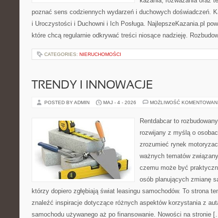
kazania, rozważania oraz t
poznać sens codziennych wydarzeń i duchowych doświadczeń. Kat
i Uroczystości i Duchowni i Ich Posługa. NajlepszeKazania.pl po
które chcą regularnie odkrywać treści niosące nadzieję. Rozbud
CATEGORIES:
NIERUCHOMOŚCI
TRENDY I INNOWACJE
POSTED BY ADMIN
MAJ - 4 - 2026
MOŻLIWOŚĆ KOMENTOWAN
Rentdabcar to rozbudowany 
rozwijany z myślą o osobach
zrozumieć rynek motoryzacy
ważnych tematów związanyc
czemu może być praktyczn
osób planujących zmianę sa
którzy dopiero zgłębiają świat leasingu samochodów. To strona 
znaleźć inspiracje dotyczące różnych aspektów korzystania z aut
samochodu używanego aż po finansowanie. Nowości na stronie [