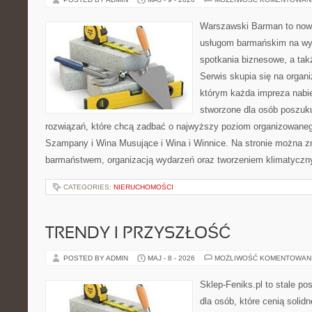
Warszawski Barman to now
usługom barmańskim na wy
spotkania biznesowe, a tak
Serwis skupia się na organi
którym każda impreza nabie
stworzone dla osób poszuk
rozwiązań, które chcą zadbać o najwyższy poziom organizowaneg
Szampany i Wina Musujące i Wina i Winnice. Na stronie można 
barmaństwem, organizacją wydarzeń oraz tworzeniem klimatyczny
CATEGORIES:
NIERUCHOMOŚCI
TRENDY I PRZYSZŁOŚĆ
POSTED BY ADMIN
MAJ - 8 - 2026
MOŻLIWOŚĆ KOMENTOWAN
Sklep-Feniks.pl to stale po
dla osób, które cenią soli