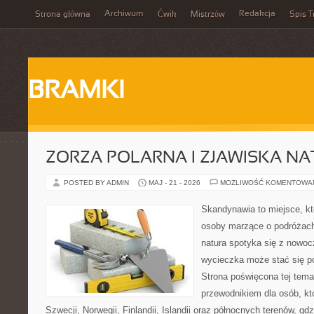
Archiwum
Redakcja
Strona główna
Ćwik
Mistrzów
Spis T
BRAMKI
ZORZA POLARNA I ZJAWISKA NA
POSTED BY ADMIN
MAJ - 21 - 2026
MOŻLIWOŚĆ KOMENTOWA
Skandynawia to miejsce, kt
osoby marzące o podróżach
natura spotyka się z nowoc
wycieczka może stać się po
Strona poświęcona tej tema
przewodnikiem dla osób, któ
Szwecji, Norwegii, Finlandii, Islandii oraz północnych terenów, gd