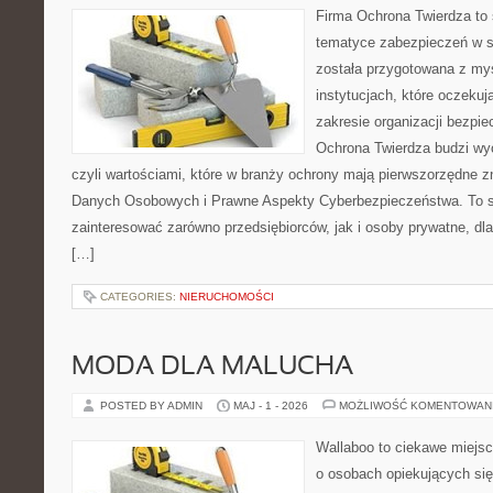
Firma Ochrona Twierdza to s
tematyce zabezpieczeń w s
została przygotowana z myś
instytucjach, które oczekuj
zakresie organizacji bezp
Ochrona Twierdza budzi wyo
czyli wartościami, które w branży ochrony mają pierwszorzędne 
Danych Osobowych i Prawne Aspekty Cyberbezpieczeństwa. To s
zainteresować zarówno przedsiębiorców, jak i osoby prywatne, dl
[…]
CATEGORIES:
NIERUCHOMOŚCI
MODA DLA MALUCHA
POSTED BY ADMIN
MAJ - 1 - 2026
MOŻLIWOŚĆ KOMENTOWAN
Wallaboo to ciekawe miejsc
o osobach opiekujących się