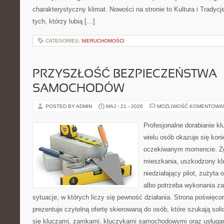
charakterystyczny klimat. Nowości na stronie to Kultura i Tradycj
tych, którzy lubią […]
CATEGORIES:
NIERUCHOMOŚCI
PRZYSZŁOŚĆ BEZPIECZEŃSTWA
SAMOCHODÓW
POSTED BY ADMIN
MAJ - 21 - 2026
MOŻLIWOŚĆ KOMENTOWA
Profesjonalne dorabianie klu
wielu osób okazuje się kon
oczekiwanym momencie. Zg
mieszkania, uszkodzony k
niedziałający pilot, zużyt
albo potrzeba wykonania z
sytuacje, w których liczy się pewność działania. Strona poświęco
prezentuje czytelną ofertę skierowaną do osób, które szukają so
się kluczami, zamkami, kluczykami samochodowymi oraz usługa