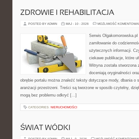
ZDROWIE I REHABILITACJA
POSTED BY ADMIN
MAJ - 10 - 2026
MOŻLIWOŚĆ KOMENTOWA
Serwis Olgakomorowska.pl t
zamiłowanie do codzienności
użytecznych informacji. Cz
ciekawe publikacje, które uł
Witryna została stworzona 
doceniają oryginalności ora
obrębie portalu można znaleźć teksty dotyczące mody, dbania o si
aranżacji przestrzeni. Treści są tworzone w sposób czytelny, dz
mogą bez problemu odkryć […]
CATEGORIES:
NIERUCHOMOŚCI
ŚWIAT WÓDKI
POSTED BY ADMIN
MAJ - 9 - 2026
MOŻLIWOŚĆ KOMENTOWAN