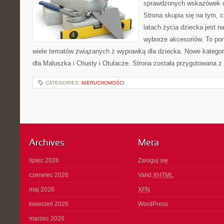
sprawdzonych wskazówek 
Strona skupia się na tym, 
latach życia dziecka jest
wyborze akcesoriów. To por
wiele tematów związanych z wyprawką dla dziecka. Nowe kategori
dla Maluszka i Chusty i Otulacze. Strona została przygotowana z
CATEGORIES:
NIERUCHOMOŚCI
Archives
Meta
lipiec 2026
Zaloguj się
czerwiec 2026
Valid
XHTML
maj 2026
XFN
kwiecień 2026
WordPress
marzec 2026