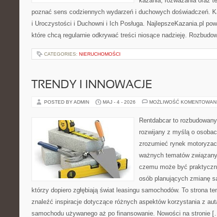
kazania, rozważania oraz t
poznać sens codziennych wydarzeń i duchowych doświadczeń. Kat
i Uroczystości i Duchowni i Ich Posługa. NajlepszeKazania.pl po
które chcą regularnie odkrywać treści niosące nadzieję. Rozbud
CATEGORIES:
NIERUCHOMOŚCI
TRENDY I INNOWACJE
POSTED BY ADMIN
MAJ - 4 - 2026
MOŻLIWOŚĆ KOMENTOWAN
Rentdabcar to rozbudowany 
rozwijany z myślą o osobach
zrozumieć rynek motoryzacy
ważnych tematów związanyc
czemu może być praktyczn
osób planujących zmianę sa
którzy dopiero zgłębiają świat leasingu samochodów. To strona 
znaleźć inspiracje dotyczące różnych aspektów korzystania z aut
samochodu używanego aż po finansowanie. Nowości na stronie [