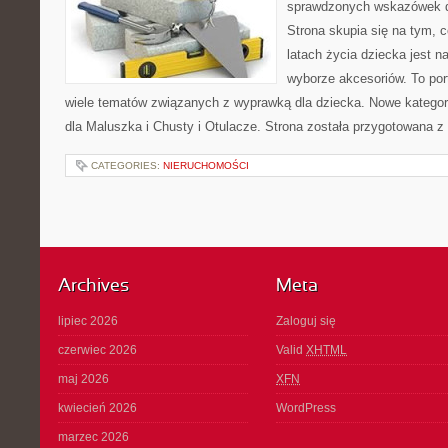
sprawdzonych wskazówek 
Strona skupia się na tym, 
latach życia dziecka jest
wyborze akcesoriów. To por
wiele tematów związanych z wyprawką dla dziecka. Nowe kategori
dla Maluszka i Chusty i Otulacze. Strona została przygotowana z
CATEGORIES:
NIERUCHOMOŚCI
Archives
Meta
lipiec 2026
Zaloguj się
czerwiec 2026
Valid
XHTML
maj 2026
XFN
kwiecień 2026
WordPress
marzec 2026