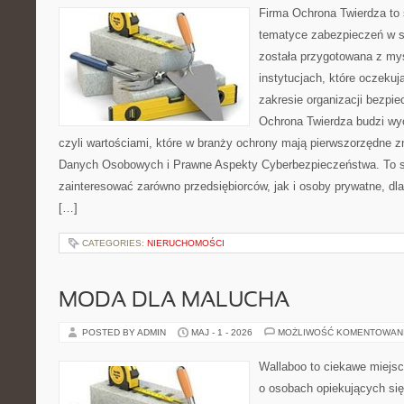
Firma Ochrona Twierdza to s
tematyce zabezpieczeń w s
została przygotowana z myś
instytucjach, które oczekuj
zakresie organizacji bezp
Ochrona Twierdza budzi wyo
czyli wartościami, które w branży ochrony mają pierwszorzędne 
Danych Osobowych i Prawne Aspekty Cyberbezpieczeństwa. To s
zainteresować zarówno przedsiębiorców, jak i osoby prywatne, dl
[…]
CATEGORIES:
NIERUCHOMOŚCI
MODA DLA MALUCHA
POSTED BY ADMIN
MAJ - 1 - 2026
MOŻLIWOŚĆ KOMENTOWAN
Wallaboo to ciekawe miejsc
o osobach opiekujących się