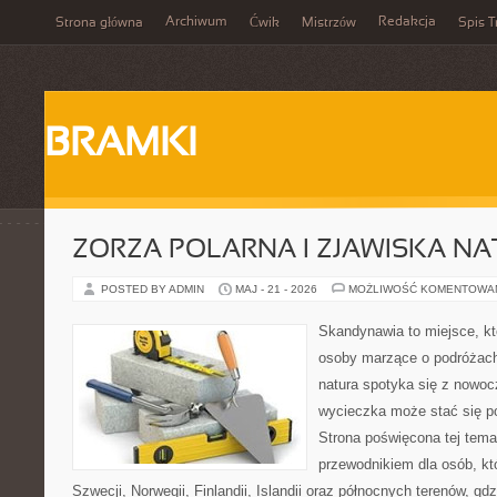
Archiwum
Redakcja
Strona główna
Ćwik
Mistrzów
Spis T
BRAMKI
ZORZA POLARNA I ZJAWISKA NA
POSTED BY ADMIN
MAJ - 21 - 2026
MOŻLIWOŚĆ KOMENTOWA
Skandynawia to miejsce, kt
osoby marzące o podróżach
natura spotyka się z nowoc
wycieczka może stać się po
Strona poświęcona tej tema
przewodnikiem dla osób, któ
Szwecji, Norwegii, Finlandii, Islandii oraz północnych terenów, gd