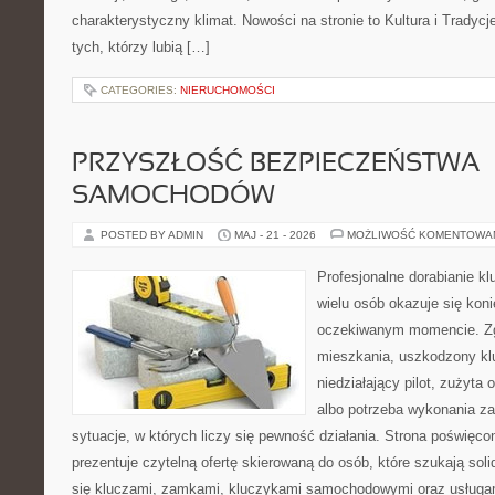
charakterystyczny klimat. Nowości na stronie to Kultura i Tradycj
tych, którzy lubią […]
CATEGORIES:
NIERUCHOMOŚCI
PRZYSZŁOŚĆ BEZPIECZEŃSTWA
SAMOCHODÓW
POSTED BY ADMIN
MAJ - 21 - 2026
MOŻLIWOŚĆ KOMENTOWA
Profesjonalne dorabianie klu
wielu osób okazuje się kon
oczekiwanym momencie. Zg
mieszkania, uszkodzony k
niedziałający pilot, zużyt
albo potrzeba wykonania z
sytuacje, w których liczy się pewność działania. Strona poświęco
prezentuje czytelną ofertę skierowaną do osób, które szukają so
się kluczami, zamkami, kluczykami samochodowymi oraz usługa