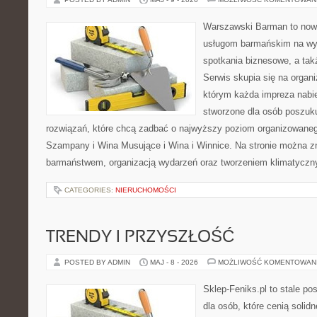
Warszawski Barman to now
usługom barmańskim na wy
spotkania biznesowe, a tak
Serwis skupia się na organi
którym każda impreza nabie
stworzone dla osób poszuk
rozwiązań, które chcą zadbać o najwyższy poziom organizowaneg
Szampany i Wina Musujące i Wina i Winnice. Na stronie można 
barmaństwem, organizacją wydarzeń oraz tworzeniem klimatyczny
CATEGORIES:
NIERUCHOMOŚCI
TRENDY I PRZYSZŁOŚĆ
POSTED BY ADMIN
MAJ - 8 - 2026
MOŻLIWOŚĆ KOMENTOWAN
Sklep-Feniks.pl to stale po
dla osób, które cenią soli