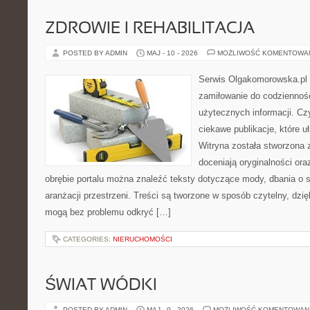
ZDROWIE I REHABILITACJA
POSTED BY ADMIN
MAJ - 10 - 2026
MOŻLIWOŚĆ KOMENTOWA
Serwis Olgakomorowska.pl t
zamiłowanie do codzienności
użytecznych informacji. Cz
ciekawe publikacje, które uł
Witryna została stworzona 
doceniają oryginalności ora
obrębie portalu można znaleźć teksty dotyczące mody, dbania o si
aranżacji przestrzeni. Treści są tworzone w sposób czytelny, dz
mogą bez problemu odkryć […]
CATEGORIES:
NIERUCHOMOŚCI
ŚWIAT WÓDKI
POSTED BY ADMIN
MAJ - 9 - 2026
MOŻLIWOŚĆ KOMENTOWAN